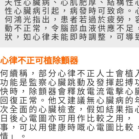
天性心臟病、心肌肥厚、結構性
性心臟病引起，病發時可致命。
何鴻光指出，患者若過於疲勞，
動不正常，令腦部血液供應不足
狀，如心律未能即時調整，可導
心律不正可植除顫器
何續稱，部分心律不正人士會植
功能是監察心臟跳動及發揮起搏
快時，除顫器會釋放電流電擊心
回復正常。他又建議無心臟病的
次全面的心臟檢查，假如結果指
日後心電圖亦可用作比較之用，
事，可以用健康時嘅心電圖比較
情」。