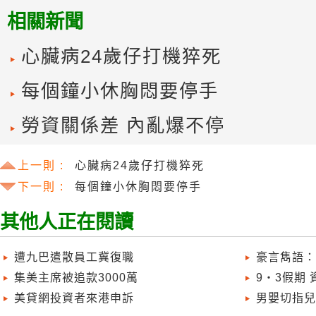
相關新聞
心臟病24歲仔打機猝死
每個鐘小休胸悶要停手
勞資關係差 內亂爆不停
上一則 :
心臟病24歲仔打機猝死
下一則 :
每個鐘小休胸悶要停手
其他人正在閱讀
遭九巴遣散員工冀復職
豪言雋語：
集美主席被追款3000萬
9‧3假期
美貸網投資者來港申訴
男嬰切指兒