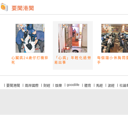
心臟病24歲仔打機猝
「心病」年輕化過勞
每個鐘小休胸悶
死
易出事
手
goodlife
要聞港聞
兩岸國際
財經
娛樂
體育
馬經
波經
社論