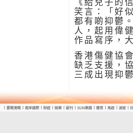
《給兒子的
笑言：「好
都有啲抑鬱
人，起用偉
作品寫序，
香港傷健協
缺乏支援，
三成出現抑
要聞港聞
兩岸國際
財經
娛樂
副刊
SUN樂園
體育
馬經
波經