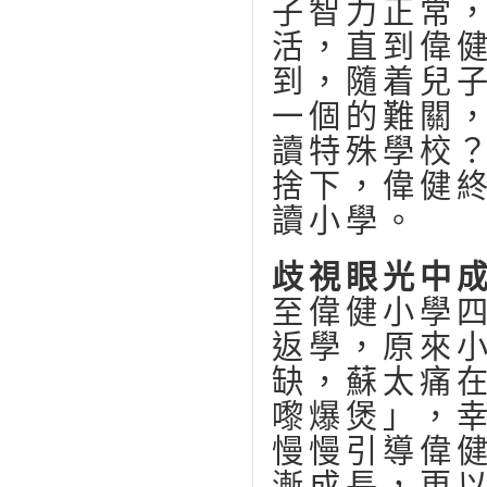
子智力正常
活，直到偉
到，隨着兒
一個的難關
讀特殊學校
捨下，偉健
讀小學。
歧視眼光中
至偉健小學
返學，原來
缺，蘇太痛
嚟爆煲」，
慢慢引導偉
漸成長，更以