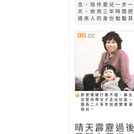
念，陪伴愛兒一步
天，她用三年時間
過來人的身份勉勵
即使偉健行路不穩，蘇太
亦堅持帶兒子走出社區。
圖為二人多年前遊覽東涌
炮台。
晴天霹靂過