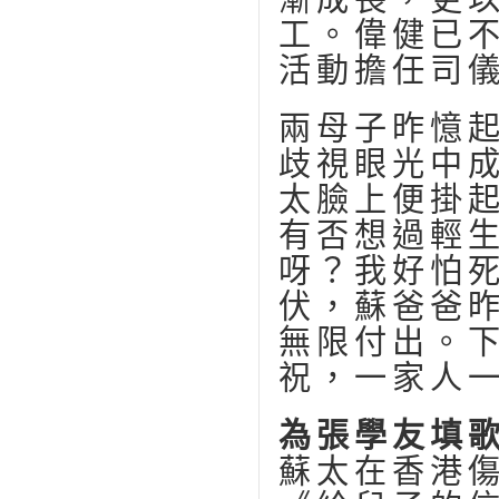
工。偉健已
活動擔任司
兩母子昨憶
歧視眼光中
太臉上便掛
有否想過輕
呀？我好怕
伏，蘇爸爸
無限付出。
祝，一家人
為張學友填
蘇太在香港