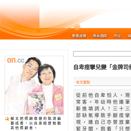
自卑痙攣兒變「金牌司
本文重點
歧視眼光中成長
從前他自卑怕人，
為張學友填歌詞
常客。年幼時他連
新進填詞人！三十
部缺氧導致手腳痙
蘇太把照顧偉健的點滴編
視，連自己亦曾放
纂成書，以自身經歷勉勵
其他照顧者。
緊牙關，抱着「只