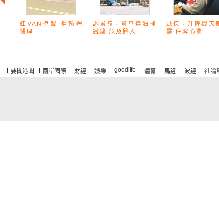
紅VAN拒載 運輸署
調景嶺：貨車違泊擺
啟德：升降機天
懶理
鐵籠 危及路人
靈 住客心驚
goodlife
要聞港聞
兩岸國際
財經
娛樂
體育
馬經
波經
社論