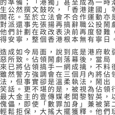
的準備；「港獨」甚至成為一時
生公然撰文鼓吹，「香港建國」
開花。至於立法會不合作運動亦
對派還事先張揚再搞辭職公投鬧
他們計劃在政改表決前再度發難
得安寧，整個香港根本無有寧日
造成如今局面，說到底是港府軟
惡所致。佔領鬧劇落幕後，當局
來已將佔領搞手一網成擒，不料
雖然警方強調會在三個月內將佔
法，但事實卻是溫柔執法，鬧出
笑話。更不堪的是，被視為佔領
最大金主的壹傳媒老闆黎智英，
傀儡，即使「數罪加身」兼被第
輕鬆拒保，大搖大擺獲釋。他們