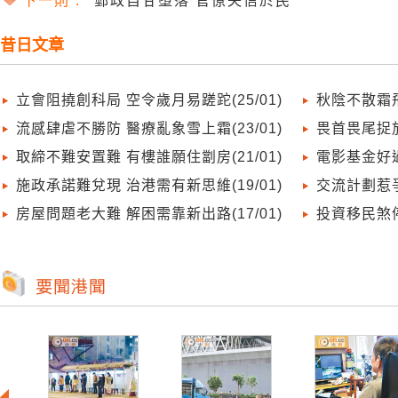
下一則 :
郵政自甘墮落 官僚失信於民
昔日文章
立會阻撓創科局 空令歲月易蹉跎(25/01)
秋陰不散霜飛
流感肆虐不勝防 醫療亂象雪上霜(23/01)
畏首畏尾捉放
取締不難安置難 有樓誰願住劏房(21/01)
電影基金好過
施政承諾難兌現 治港需有新思維(19/01)
交流計劃惹爭
房屋問題老大難 解困需靠新出路(17/01)
投資移民煞停