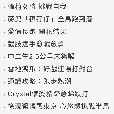
輪椅女將 挑戰自我
麥兜「孭孖仔」全馬跑到慶
愛情長跑 開花結果
截肢選手愈戰愈勇
中二生2.5公里未夠喉
雪地鴻爪：好戲連場打對台
通識攻略：跑步熱潮
Crystal慘變豬蹄急睇跌打
徐濠縈轉戰東京 心悠想挑戰半馬