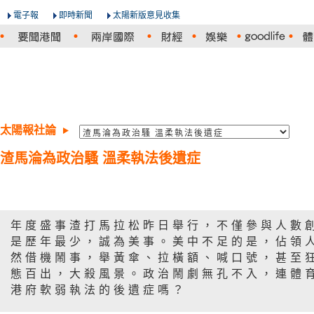
電子報
即時新聞
太陽新版意見收集
太陽報社論
渣馬淪為政治騷 溫柔執法後遺症
年度盛事渣打馬拉松昨日舉行，不僅參與人數
是歷年最少，誠為美事。美中不足的是，佔領
然借機鬧事，舉黃傘、拉橫額、喊口號，甚至
態百出，大殺風景。政治鬧劇無孔不入，連體
港府軟弱執法的後遺症嗎？