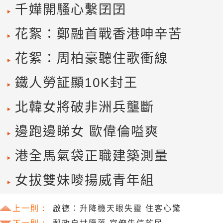
千嬅開騷心繫囝囝
花絮：鄭融首戰香港呻辛苦
花絮：周柏豪聽住歌衝線
鐵人勞証顯10K封王
北韓女將破非洲兵壟斷
邊跑邊睇女 歐偉倫嗌爽
港全馬氣袋正職建築測量
女拔雙妹嘜揚威青年組
上一則 :
啟德：升降機天眼失靈 住客心驚