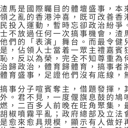
渣馬是國際矚目的體壇盛事，本
領之亂的香港沖喜，既可改善香
民投入運動，暫時忘卻政治紛爭
士不放過任何一次搞事機會，渣
他們的「表演」舞台。而最令健
是，佔領人士當着一眾主禮嘉賓
恥，反以為榮，完全不知尊重為
治歸政治，體育歸體育，搞事者
體育盛事，足證他們沒有底線，
搞事分子喧賓奪主，借題發揮，
外。君不見，一度偃旗息鼓的鳩
燃，二百多人前晚在旺角聚集，
胡椒噴霧平亂；政府總部及立法
是愈來愈具規模，顯示有人做好