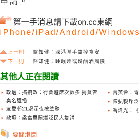
申請。
第一手消息請下載on.cc東網
iPhone/
iPad/
Android/
Windows
上一則 :
醫知健：深港聯手監控食安
下一則 :
醫知健：睡眠差或增酗酒風險
其他人正在閱讀
政壇：搞搞政：行會避席次數多 揭貪曾
菁英薈：青
臭名遠播
陳弘毅斥泛
友愛邨21處深夜被塗鴉
馮煒光：《
政壇：梁富華鬧爆泛民大隻講