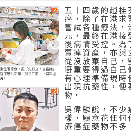
五十四歲的趙桂
癌，除了在港求
嘗試各種療法，
元，最終在港接
後病情受控。為
賣掉資產，亦與
從沒放棄自己，
嘢重要得過自己
衞生署修例，擬「先訂立，後審議」
程序審批新藥，加快註冊。（資料圖
有心理準備現時
片）
出現抗藥性，便
物。
吳偉麟說，不少
樣，願意花任何
療癌症藥物不多