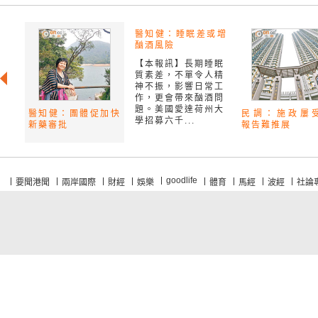
醫知健：睡眠差或增
酗酒風險
【本報訊】長期睡眠
質素差，不單令人精
神不振，影響日常工
作，更會帶來酗酒問
題。美國愛達荷州大
醫知健：團體促加快
民調：施政屢
學招募六千...
新藥審批
報告難推展
goodlife
要聞港聞
兩岸國際
財經
娛樂
體育
馬經
波經
社論