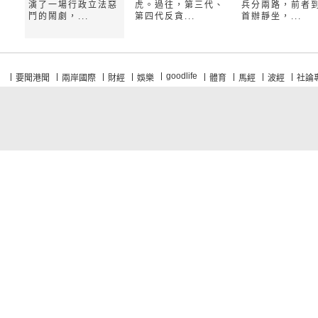
演了一場行政立法惡
虎。過往，第三代、
兵分兩路，前者
鬥的鬧劇，...
第四代反貪...
首辦靜坐，...
goodlife
要聞港聞
兩岸國際
財經
娛樂
體育
馬經
波經
社論