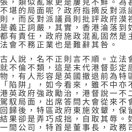
張，類似亂象更是屢見不鮮。為
不堪的局面呢？政府指摘反對派
則，而反對派議員則批評政府漠
是義正詞嚴，其實，香港淪落到
都有責任，政府施政混亂固然是
法會不務正業也是難辭其咎。
古人說，名不正則言不順。立法
就不倫不類，這是末代港督彭定
物，有人形容是英國撤退前為特
「陷阱」，如今看來，雖不中亦
港英政府強政勵治，港督說一不
駕馭局面，出席答問大會從來不
回歸後，特區政府東施效顰，保
結果卻是弄巧成拙，自取其辱。
一間公司，特首是董事長，政務