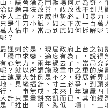
山，議會淪為鬥獸場何足為奇。
治問題無法改善，政改找不到共
多人上街，示威也勢必更加暴力
只是牛刀小試，如果下次一百萬
萬人佔中，當局到底如何拆解呢
呢？
最諷刺的是，現屆政府上台之初
「穩中求變、適度有為」，說得
有心無力。兩年過去了，當局究
呢？就以所謂施政重中之重的房
土建屋大計倒是不少，發展新界
地、見縫插針、寸土必爭，到頭
行，一事無成，未來十年建屋四
大計只是畫餅充飢而已。其他經
是「推出一項、跪低一項」，三