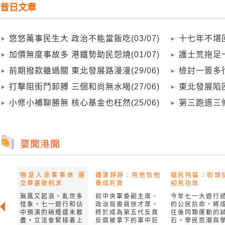
昔日文章
悠悠萬事民生大 政治不能當飯吃(03/07)
十七年不堪回
加價無度事故多 港鐵勢助民怨燒(01/07)
護士荒拖足十
前期撥款雖過關 東北發展路漫漫(29/06)
檢討一簽多行
打擊阻街鬥卸膊 三個和尚無水喝(27/06)
東北發展陷困
小修小補聊勝無 核心基金也枉然(25/06)
第三跑道三條
物是人非事事休 運
鐵筆錚錚：用他怕他
毓民特區：街頭
交華蓋欲何求
養成巨貪
初見功效
無風又起浪，亂世多
前中央軍委副主席、
今年七一大遊行
怪象。七一遊行和佔
政治局委員徐才厚，
的公民抗命，將
中預演的硝煙還未散
終於成為第五代反貪
往後同類運動的
盡，立法會緊接着上
反腐被拿下的軍中巨
石。學民思潮與