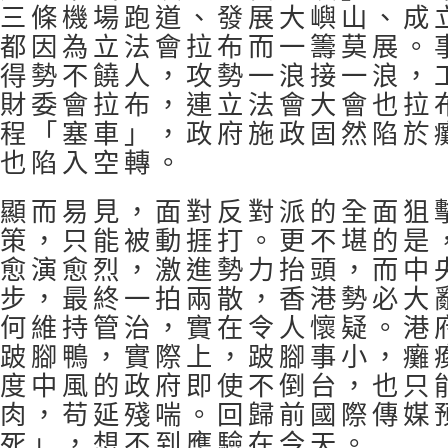
三條機場跑道、發展大嶼山、成
都因為立法會拉布而一籌莫展。
得勢不饒人，攻勢一浪接一浪，
財委會拉布，連立法會大會也拉
程「塞車」，政府施政固然陷於
也陷入空轉。
顯而易見，面對反對派的全面狙
策，只能被動捱打。更不堪的是
愈演愈烈，激進勢力抬頭，而中
步，最終一拍兩散，香港勢必大
何維持管治，實在令人懷疑。港
跛腳鴨，實際上，跛腳事小，癱
度中風的政府即使不倒台，也只
肉，苟延殘喘。回歸前國際傳媒
死」，想不到應驗在今天。