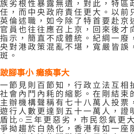
族劣根性暴露無遺，對此，特區
任，而中央政府責任更大。以前
英倫述職，如今除了特首要赴京
官員也往往應召上京，回來後才
指示，簡直不成體統。紀綱一廢
央對港政策混亂不堪，寬嚴皆誤
斑。
跛腳事小 癱瘓事大
一節見則百節知，行政立法互相
社會內鬥內耗的縮影。在剛結束
主辦機構聲稱有七十八萬人投票
遊行人數更達到五十一萬人，證
盾比○三年更惡劣，市民怨氣更
爭拗趨於白熱化，香港有如一座