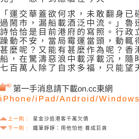
「運交華蓋欲何求，未敢翻身已
過鬧市，漏船載酒泛中流。」魯
詩恰恰是目前港府的寫照。行政
躁動不安，當局霉運當頭，動輒
甚麼呢？又能有甚麼作為呢？香
船，在驚濤惡浪中載浮載沉，隨
七百萬人除了自求多福，只能望
第一手消息請下載on.cc東網
iPhone/
iPad/
Android/
Windows
上一則 :
星金沙追港客千萬欠債
下一則 :
鐵筆錚錚：用他怕他 養成巨貪