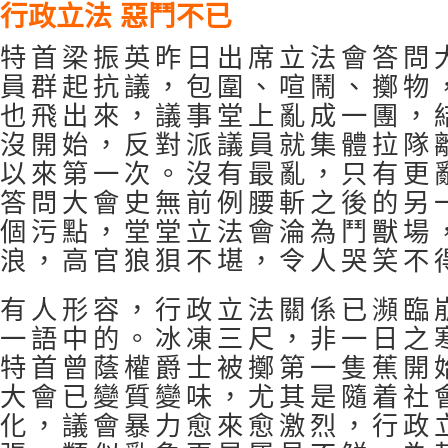
行政立法 惡鬥不已
特首梁振英昨日出席立法會答問
員群起抗議，包圍、喧鬧、擲物
也飛出來，議事堂上亂成一團，
沒開始，反對派議員就集體拉隊
以來第一次。沒有最亂，只有更
答問大會史無前例腰斬之後的另
個污點，堂堂立法會淪為鬥獸場
浪，高官狼狽不堪，令人哭笑不
有人形容，行政立法關係已瀕臨
一語中的。冰凍三尺，非一日之
特首曾蔭權爵士被擲第一隻蕉開
大會已變質變味，尤其是隨着社
化，議會暴力愈來愈激烈，行政