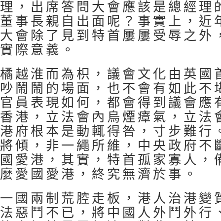
理，出席答問大會應該是總經理
董事長親自出面呢？事實上，近
大會除了見到特首屢屢受辱之外
實際意義。
橘越淮而為枳，議會文化由英國
吵鬧鬧的場面，也不會有如此不
官員表現如何，都會得到議會應
香港，立法會內烏煙瘴氣，立法
港府根本是動輒得咎，寸步難行
將傾，非一繩所維，中央政府不
國愛港，其實，特首孤家寡人，
麼愛國愛港，終究無濟於事。
一國兩制荒腔走板，港人治港變
法惡鬥不已，將中國人外鬥外行