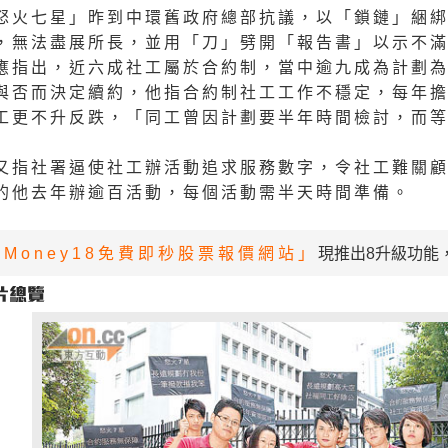
怒火七星」昨到中環舊政府總部抗議，以「鎖鏈」綑
，無法盡展所長，並用「刀」劈開「報告書」以示不
應指出，近六成社工屬於合約制，當中逾九成為計劃
與否而決定續約，他指合約制社工工作不穩定，每年
工更不升反跌，「同工曾因計劃要半年時間檢討，而
又指社署逼使社工辦活動追求服務數字，令社工難關
的他去年辦逾百活動，每個活動需半天時間準備。
「Money18免費即秒股票報價網站」
現推出8升級功能