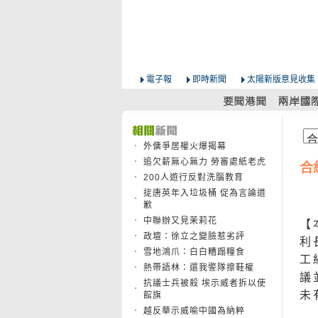
電子報
即時新聞
太陽新版意見收集
外傭爭居權火爆揭幕
追欠薪無心無力 勞審處紙老虎
合
200人遊行反對洗腦教育
掟唐英年入垃圾桶 促為言論道
歉
中聯辦又見茉莉花
【
政壇：徐立之變臉惹劣評
利
雪地鴻爪：白白糟蹋糧食
工
熱帶語林：還我警隊擦鞋權
議
抗議士兵被殺 埃示威者拆以使
未
館旗
越反華示威喻中國為納粹