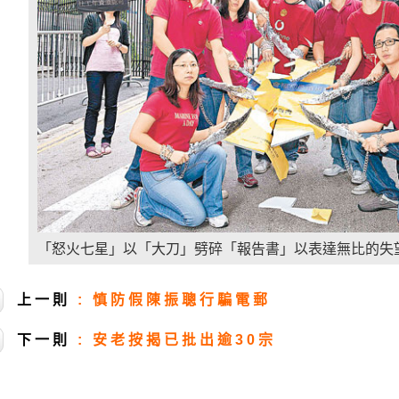
「怒火七星」以「大刀」劈碎「報告書」以表達無比的失
上一則
:
慎防假陳振聰行騙電郵
下一則
:
安老按揭已批出逾30宗