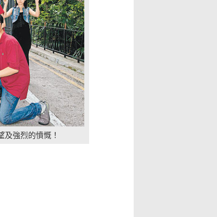
望及強烈的憤慨！