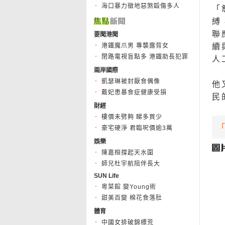
海口暴力徵地惡煞毆傷多人
「
縛
聯
要聞港聞
港鐵魔爪男 專襲露背女
續
閉路電視盲點多 港鐵助長犯罪
人
兩岸國際
凱瑟琳被封厭食偶像
他
戴妃患暴食症健康受損
民
財經
樓價未劈夠 睇多買少
豪宅硬淨 君臨呎價逾3萬
娛樂
陳嘉桓撐起天水圍
師兄杜宇航陪伴長大
SUN Life
粵菜館 變Young術
甜美百變 棉花食落肚
體育
中國女排破錦標荒