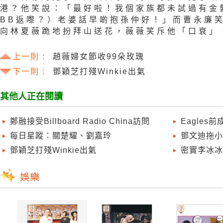
港？他笑說：「最好啦！我個家族都未試過有金
BB返嚟？）老婆話早啲抱孫仲好！」而曹永廉
向林夏薇跪地扮拜山送花，薇薇笑斥他「口衰」
上一則 :
趙薇婦女節收99朵玫瑰
下一則 :
鄧穎芝打殘Winkie出氣
其他人正在閱讀
鄭融接受Billboard Radio China訪問
Eagles
每日星蹤：關楚耀、劉嘉玲
鄧文迪拖小
鄧穎芝打殘Winkie出氣
密實李冰冰