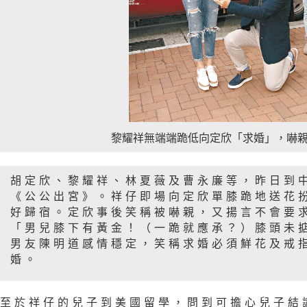
黎耀祥無端端跪低向定欣「求婚」，嚇
胡定欣、黎耀祥、林夏薇及曹永廉等，昨日到
《公公出宮》。祥仔即場向定欣單膝跪地送花
好歸宿。定欣事後笑稱被嚇親，又揚言不會要
「男兒膝下有黃金！（一跪就應承？）膝頭未
男友陳明道感情穩定，笑稱求婚必須鮮花及戒
婚。
至於祥仔的兒子到美國留學，問到可擔心兒子結