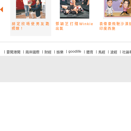
胡定欣唔使男友跪
鄧穎芝打殘Winkie
袁偉豪飛馳沙漠
照嫁！
出氣
印度西施
goodlife
要聞港聞
兩岸國際
財經
娛樂
體育
馬經
波經
社論