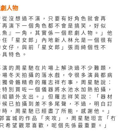
悲劇人物
清從沒想過不演，只要有好角色就會再
「再演下一個角色都不會是搞笑，好似
爪魚』一角，其實係一個悲劇人物。」他
一任「星女郎」內地新人林允是一個很有
的女仔，與前「星女郎」張雨綺個性不
各具特色。
導演的周星馳在片場上解決過不少難題，
一場冬天拍攝的落水戲，令很多演員都病
唯獨骨骼精奇的羅志祥冇事，周星馳說：
後特別買咗一個儀器將水池水加熱拍攝，
劇組額外支出。」但羅志祥笑說：「器材
時候已拍攝到差不多尾聲，不過，明白訂
需時，周星馳已經盡了所能，感謝他。」
郭富城的作品「夾攻」，周星馳坦言「冇
只希望觀眾喜歡，呢個先係最重要。」