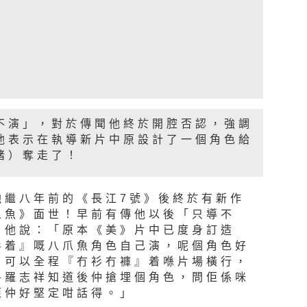
不演」，對於傳聞他終於開腔否認，強調
他表示在執導新片中原設計了一個角色給
豬）奪走了！
馳繼八年前的《長江7號》後終於有新作
人魚》面世！早前有傳他以後「只導不
，他說：「原本《美》片中已度身訂造
衫着』嘅八爪魚角色自己演，呢個角色好
，可以全程『冇衫冇褲』着喺片場橫行，
畀羅志祥知道後仲搶埋個角色，問佢係咪
佢仲好堅定咁話得。」