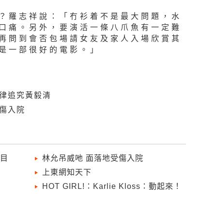
？羅志祥說：「冇衫着不是最大問題，水
口痛。另外，要演活一條八爪魚有一定難
再問到會否包場請女友及家人入場欣賞其
是一部很好的電影。」
法律追究黃毅清
受傷入院
節目
林允吊威吔 面落地受傷入院
上東網知天下
HOT GIRL!：Karlie Kloss：動起來！