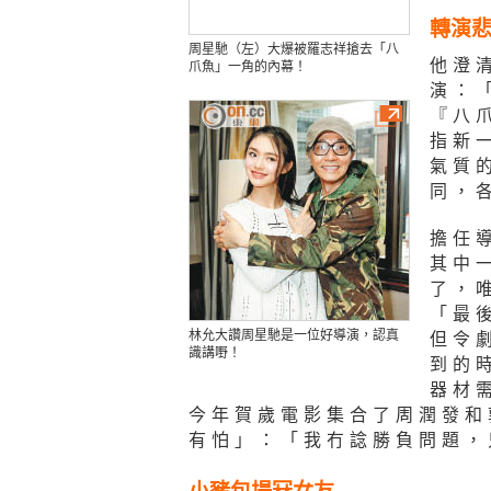
轉演
周星馳（左）大爆被羅志祥搶去「八
他澄
爪魚」一角的內幕！
演：
『八
指新
氣質
同，
擔任
其中
了，
「最
林允大讚周星馳是一位好導演，認真
但令
識講嘢！
到的
器材
今年賀歲電影集合了周潤發和
有怕」：「我冇諗勝負問題，