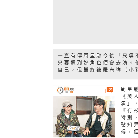
一直有傳周星馳今後「只導
只要遇到好角色便會去演。
自己，但最終被羅志祥（小
周星
《美
演」
『冇
特別
點知
得，