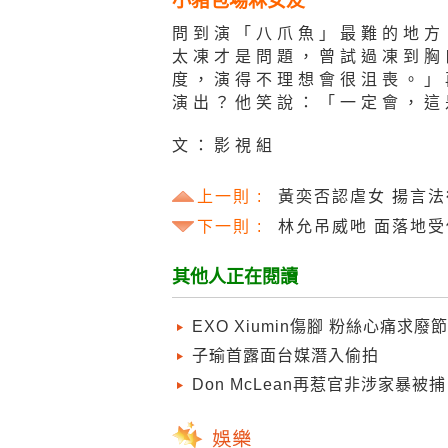
小豬包場冧女友
問到演「八爪魚」最難的地方
太凍才是問題，曾試過凍到胸
度，演得不理想會很沮喪。」
演出？他笑說：「一定會，這
文：影視組
上一則 :
黃奕否認虐女 揚言
下一則 :
林允吊威吔 面落地
其他人正在閱讀
EXO Xiumin傷腳 粉絲心痛求廢
子瑜首露面台媒潛入偷拍
Don McLean再惹官非涉家暴被捕