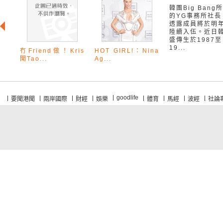
韓團Big Bang
的YG事務所社長
透露成員將於明
陸續入伍。近日
盛傳生於1987至
19...
冇Friend做！Kris
HOT GIRL!：Nina
聞Tao...
Ag...
goodlife
要聞港聞
兩岸國際
財經
娛樂
體育
馬經
波經
社論