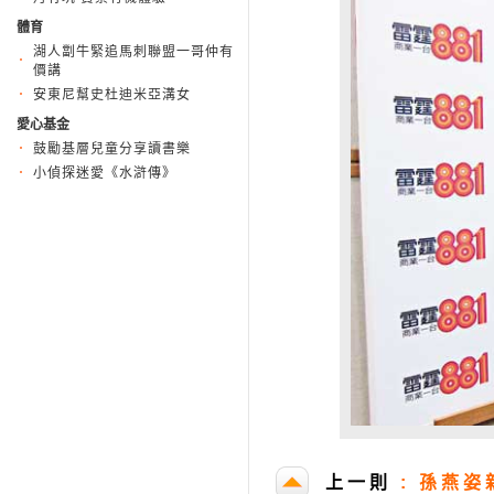
體育
湖人劏牛緊追馬刺聯盟一哥仲有
價講
安東尼幫史杜迪米亞溝女
愛心基金
鼓勵基層兒童分享讀書樂
小偵探迷愛《水滸傳》
上一則
:
孫燕姿