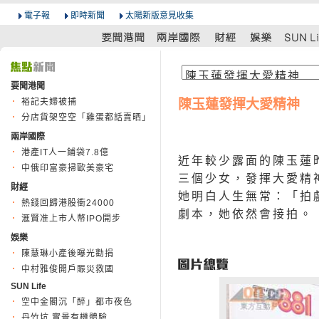
電子報
即時新聞
太陽新版意見收集
要聞港聞
裕記夫婦被捕
陳玉蓮發揮大愛精神
分店貨架空空「雞蛋都話賣晒」
兩岸國際
港產IT人一鋪袋7.8億
近年較少露面的陳玉蓮
中俄印富豪掃歐美豪宅
三個少女，發揮大愛精
財經
她明白人生無常：「拍
熱錢回歸港股衝24000
劇本，她依然會接拍。
滙賢准上市人幣IPO開步
娛樂
陳慧琳小產後曝光勸捐
中村雅俊開戶賑災救國
SUN Life
空中金閣沉「醉」都市夜色
丹竹坑 實景有機體驗