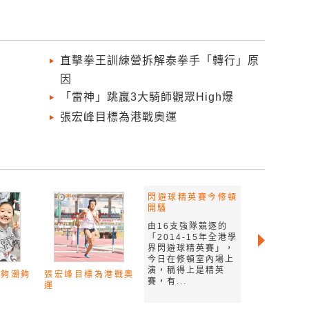
直擊拳王訓練營拆解泰拳手「轉行」原
因
「雷神」跳贏3大騎師觀眾High爆
張宏峰目標為港戰奧運
閃避球精英賽今修頓
開騷
由16支強隊競逐的
「2014-15年全港學
界閃避球精英賽」，
今日在修頓室內場上
演，稱得上是精英
氣夠潮夠
張宏峰目標為港戰奧
賽，有...
運