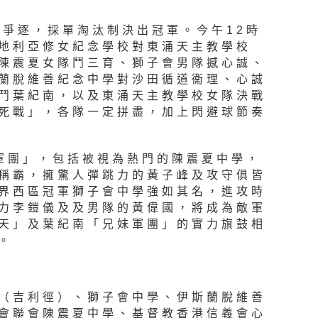
隊爭逐，採單淘汰制決出冠軍。今午12時
地利亞修女紀念學校對東涌天主教學校
陳震夏女隊鬥三育、獅子會男隊撼心誠、
蘭脫維善紀念中學對沙田循道衞理、心誠
鬥葉紀南，以及東涌天主教學校女隊決戰
死戰」，各隊一定拼盡，加上閃避球節奏
軍團」，包括被視為熱門的陳震夏中學，
稱霸，擁驚人彈跳力的黃子峰及攻守俱皆
界西區冠軍獅子會中學強如其名，進攻時
力李鎧儀及及男隊的黃偉國，將成為敵軍
天」及葉紀南「兄妹軍團」的實力旗鼓相
。
（吉利徑）、獅子會中學、伊斯蘭脫維善
會聯會陳震夏中學、基督教香港信義會心