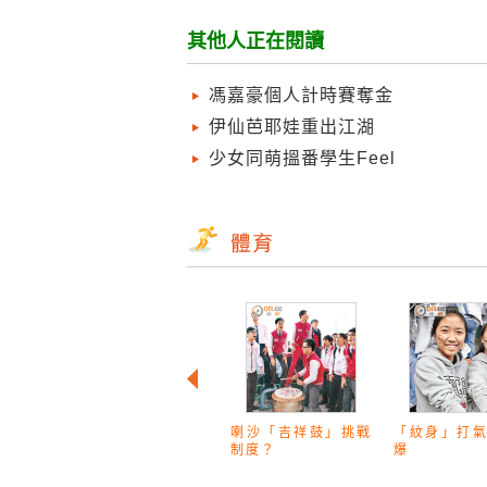
其他人正在閱讀
馮嘉豪個人計時賽奪金
伊仙芭耶娃重出江湖
少女同萌搵番學生Feel
喇沙「吉祥鼓」挑戰
「紋身」打
制度？
爆