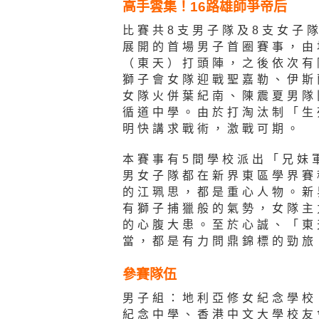
高手雲集！16路雄師爭帝后
比賽共8支男子隊及8支女子
展開的首場男子首圈賽事，由
（東天）打頭陣，之後依次有
獅子會女隊迎戰聖嘉勒、伊斯
女隊火併葉紀南、陳震夏男隊
循道中學。由於打淘汰制「生
明快講求戰術，激戰可期。
本賽事有5間學校派出「兄妹
男女子隊都在新界東區學界賽
的江珮思，都是重心人物。新
有獅子捕獵般的氣勢，女隊主
的心腹大患。至於心誠、「東
當，都是有力問鼎錦標的勁旅
參賽隊伍
男子組：地利亞修女紀念學校
紀念中學、香港中文大學校友