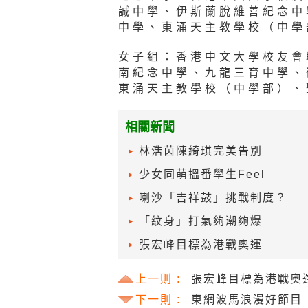
誠中學、伊斯蘭脫維善紀念中
中學、東涌天主教學校（中學
女子組：香港中文大學校友會
南紀念中學、九龍三育中學、
東涌天主教學校（中學部）、
相關新聞
林浩茵陳綺琪完美告別
少女同萌搵番學生Feel
喇沙「吉祥鼓」挑戰制度？
「紋身」打氣夠潮夠爆
張宏峰目標為港戰奧運
上一則 :
張宏峰目標為港戰奧
下一則 :
東網波馬浪漫好節目