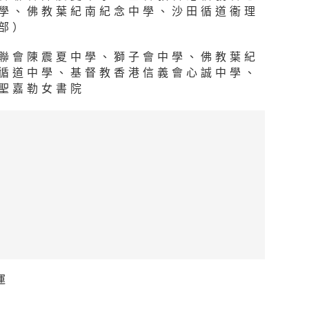
學、佛教葉紀南紀念中學、沙田循道衞理
部）
聯會陳震夏中學、獅子會中學、佛教葉紀
循道中學、基督教香港信義會心誠中學、
聖嘉勒女書院
運