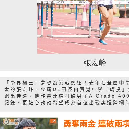
張宏峰
「學界欄王」夢想為港戰奧運！去年在全國中學
金的張宏峰，今屆D1田徑由寶覺中學「轉投
跑出佳績，他昨晨連環打破男子A Grade 40
紀錄，更雄心勃勃希望成為首位出戰奧運跨欄
勇奪兩金 連破兩