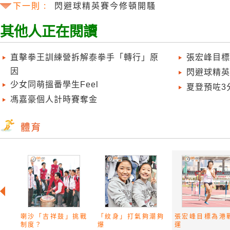
下一則 :
閃避球精英賽今修頓開騷
其他人正在閱讀
直擊拳王訓練營拆解泰拳手「轉行」原
張宏峰目標
因
閃避球精英
少女同萌搵番學生Feel
夏登預咗3
馮嘉豪個人計時賽奪金
喇沙「吉祥鼓」挑戰
「紋身」打氣夠潮夠
張宏峰目標為港
制度？
爆
運