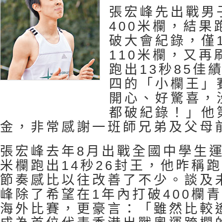
張宏峰先出戰男子A
400米欄，結果
破大會紀錄，僅
110米欄，又
跑出13秒85佳
四的「小欄王」
開心、好驚喜，
都破紀錄！」他
金，非常感謝一班師兄弟及父母
張宏峰去年8月出戰全國中學生運
米欄跑出14秒26封王，他昨稱
節奏感比以往改善了不少。談及
峰除了希望在1年內打破400欄
海外比賽，更豪言：「雖然比較