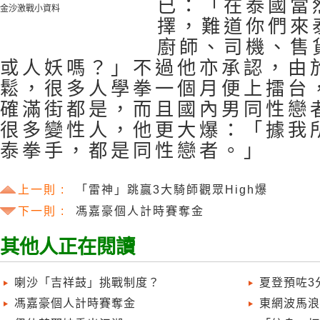
已：「在泰國當
金沙激戰小資料
擇，難道你們來
廚師、司機、售
或人妖嗎？」不過他亦承認，由
鬆，很多人學拳一個月便上擂台
確滿街都是，而且國內男同性戀
很多變性人，他更大爆：「據我
泰拳手，都是同性戀者。」
上一則 :
「雷神」跳贏3大騎師觀眾High爆
下一則 :
馮嘉豪個人計時賽奪金
其他人正在閱讀
喇沙「吉祥鼓」挑戰制度？
夏登預咗3
馮嘉豪個人計時賽奪金
東網波馬浪