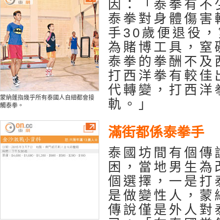
因：「泰拳有不
泰拳對身體傷害
手30歲便退役
為賭博工具，窒
泰拳的拳酬不及
打西洋拳有較佳
代轉變，打西洋
蒙納蓬指幾乎所有泰國人自細都會接
軌。」
觸泰拳。
滿街都係泰拳手
泰國坊間有個傳
困，當地男生為
個選擇，一是打
是做變性人，蒙
傳說僅是外人對