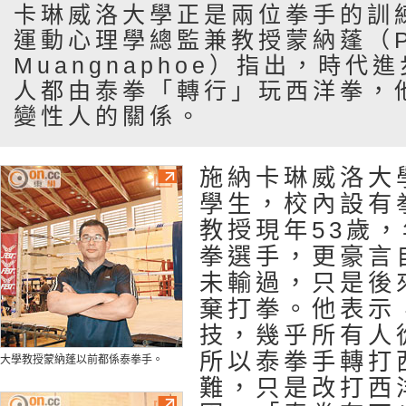
卡琳威洛大學正是兩位拳手的訓
運動心理學總監兼教授蒙納蓬（Pi
Muangnaphoe）指出，時代
人都由泰拳「轉行」玩西洋拳，
變性人的關係。
施納卡琳威洛大學
學生，校內設有
教授現年53歲
拳選手，更豪言
未輸過，只是後
棄打拳。他表示
技，幾乎所有人
所以泰拳手轉打
大學教授蒙納蓬以前都係泰拳手。
難，只是改打西