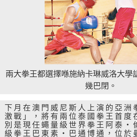
兩大拳王都選擇喺施納卡琳威洛大學
幾巴閉。
下月在澳門威尼斯人上演的亞洲
激戰」，將有兩位泰國拳王首度
別是現任蠅量級世界拳王阿泰‧
級拳王巴東素‧巴通博通，位於