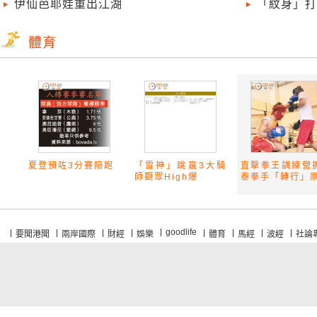
伊仙芭耶娃重出江湖
「紋身」打
夏登預咗3分賽陪跑
「雷神」跳贏3大騎
直擊拳王訓練營
師觀眾High爆
泰拳手「轉行」原.
goodlife
要聞港聞
兩岸國際
財經
娛樂
體育
馬經
波經
社論