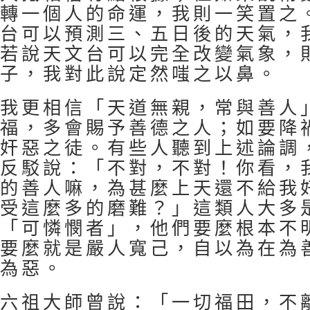
轉一個人的命運，我則一笑置之
台可以預測三、五日後的天氣，
若說天文台可以完全改變氣象，
子，我對此說定然嗤之以鼻。
我更相信「天道無親，常與善人
福，多會賜予善德之人；如要降
奸惡之徒。有些人聽到上述論調
反駁說：「不對，不對！你看，
的善人嘛，為甚麼上天還不給我
受這麼多的磨難？」這類人大多
「可憐憫者」，他們要麼根本不
要麼就是嚴人寬己，自以為在為
為惡。
六祖大師曾說：「一切福田，不