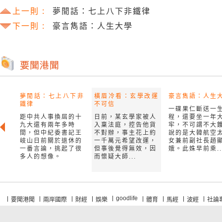
上一則 :
夢閒話：七上八下非鐵律
下一則 :
豪言雋語：人生大學
夢閒話：七上八下非
橫眉冷看：玄學改運
豪言雋語：人生
鐵律
不可信
一碟果仁斷送一
距中共人事換屆的十
日前，某玄學家被人
程，還要坐一年
九大還有兩年多時
入稟法庭，控告他貨
牢，不可謂不大
間，但中紀委書記王
不對辦，事主花上約
說的是大韓航空
岐山日前關於退休的
一千萬元希望改運，
女兼前副社長趙
一番言論，挑起了很
但事後覺得無效，因
娥。此姝早前乘..
多人的想像。
而懷疑大師...
goodlife
要聞港聞
兩岸國際
財經
娛樂
體育
馬經
波經
社論