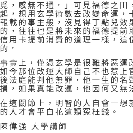
覓，感無不通。」可見福德之田
起，想用玄學術數去改變命運，
報載的事主般，沒見得丁點兒效
的，往往也是將未來的福德提前
信用卡提前消費的道理一樣，這
的。
事實上，僅憑玄學是很難將惡運
如今那位改運大師自己不也惹上
後法庭能判他無罪，他一生的名
損，如果真能改運，他因何又無
在這關節上，明智的人自會一想
的人才會平白花這類冤枉錢。
陳偉強 大學講師