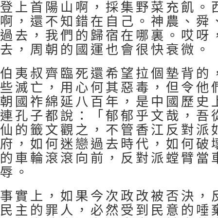
登上首陽山啊，採集野菜充飢。
啊，還不知錯在自己。神農、舜
過去，我們的歸宿在哪裏。哎呀
去，周朝的國運也會很快衰微。
伯夷叔齊臨死還希望拉個墊背的
些滅亡，用心何其惡毒，但令他
朝國祚綿延八百年，是中國歷史
連孔子都說：「郁郁乎文哉，吾
仙的籤文觀之，不管香江反對派
府，如何迷戀過去時代，如何破
的車輪滾滾向前，反對派螳臂當
辱。
事實上，如果今次政改被否決，
民主的罪人，必然受到民意的唾