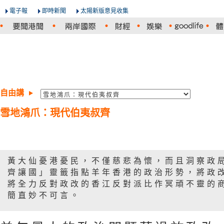
電子報
即時新聞
太陽新版意見收集
自由講
雪地鴻爪：現代伯夷叔齊
黃大仙憂港憂民，不僅慈悲為懷，而且洞察政
齊讓國」靈籤指點羊年香港的政治形勢，將政
將全力反對政改的香江反對派比作冥頑不靈的
簡直妙不可言。