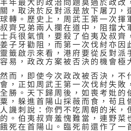
羊年最大的政治問題莫過於政改
關，取決於反對派是放下屠刀，
球轉。歷史上，周武王第一次揮
叔齊兄弟兩人攔在道中，阻擋大
士兵很氣憤，要殺了伯夷及叔齊
姜子牙勸阻，而第一次伐紂亦因
靈籤啟示來看，港府要從反對派
容易，政改方案被否決的機會極
然而，即使今次政改被否決，不
會，正如周武王第一次伐紂失敗
全勝。天下歸周後，如喪考妣的
粟，躲進首陽山採薇而食，苟且
人譏刺說：你們不吃周朝的米，
的。伯夷叔齊羞愧難當，連野菜
餓死在首陽山。臨死前還作了一