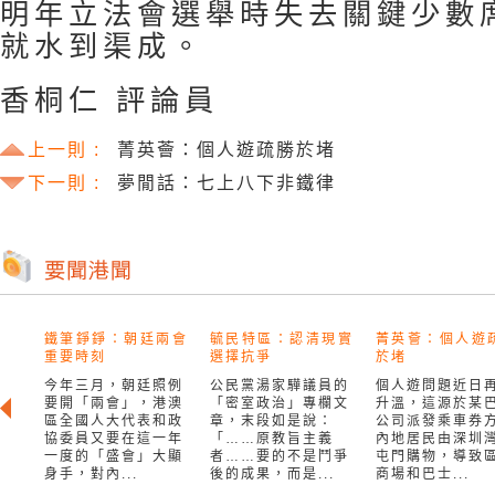
明年立法會選舉時失去關鍵少數
就水到渠成。
香桐仁 評論員
上一則 :
菁英薈：個人遊疏勝於堵
下一則 :
夢閒話：七上八下非鐵律
鐵筆錚錚：朝廷兩會
毓民特區：認清現實
菁英薈：個人遊
重要時刻
選擇抗爭
於堵
今年三月，朝廷照例
公民黨湯家驊議員的
個人遊問題近日
要開「兩會」，港澳
「密室政治」專欄文
升溫，這源於某
區全國人大代表和政
章，末段如是說：
公司派發乘車券
協委員又要在這一年
「……原教旨主義
內地居民由深圳
一度的「盛會」大顯
者……要的不是鬥爭
屯門購物，導致
身手，對內...
後的成果，而是...
商場和巴士...