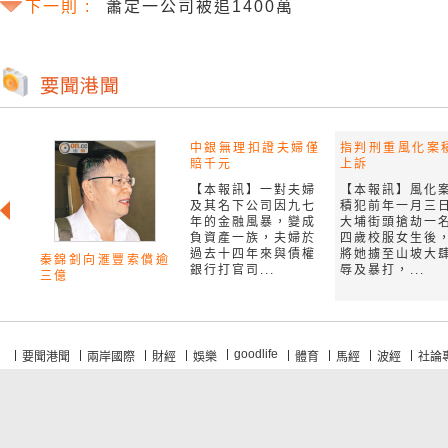
下一則 :
蕭定一公司被追1400萬
中銀無理扣證夫婦僅
指判刑重風化案
賠千元
上訴
【本報訊】一對夫婦
【本報訊】風化
及其名下公司因九七
積犯前年一月三
年的金融風暴，變成
大埔街頭搶劫一
負資產一族，夫婦於
四歲校服女生後
過去十四年來與債權
將她擄至山坡大
秦錦釗向滙豐索償逾
銀行打官司...
辱及暴打，...
三億
goodlife
要聞港聞
兩岸國際
財經
娛樂
體育
馬經
波經
社論