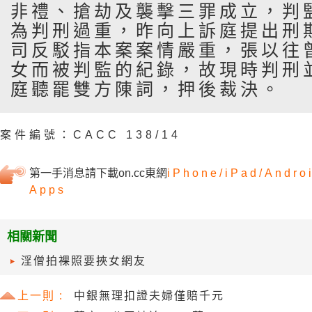
非禮、搶劫及襲擊三罪成立，判
為判刑過重，昨向上訴庭提出刑
司反駁指本案案情嚴重，張以往
女而被判監的紀錄，故現時判刑
庭聽罷雙方陳詞，押後裁決。
案件編號：CACC 138/14
第一手消息請下載on.cc東網
iPhone/
iPad/
Andro
Apps
相關新聞
淫僧拍裸照要挾女網友
上一則 :
中銀無理扣證夫婦僅賠千元