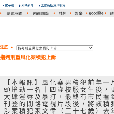
電子報
即時新聞
太陽新版意見收集
法庭
指判刑重風化案積犯上訴
【本報訊】風化案男積犯前年一
頭搶劫一名十四歲校服女生後，
大肆淫辱及暴打，最終有市民看
刊登的閉路電視片段後，將該積
涉案積犯張文偉（三十七歲）去