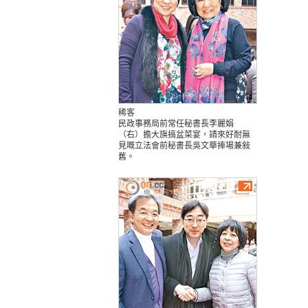
稀客
民政事務局前常任秘書長李麗娟
（右）擔大旗搞盆菜宴，請來好耐無
見嘅立法會前秘書長吳文華捧場兼敍
舊。