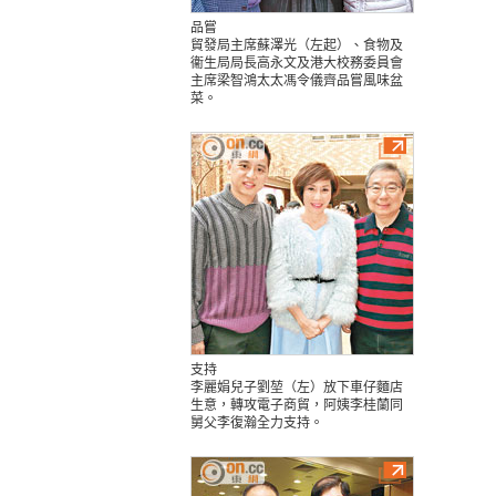
品嘗
貿發局主席蘇澤光（左起）、食物及
衞生局局長高永文及港大校務委員會
主席梁智鴻太太馮令儀齊品嘗風味盆
菜。
支持
李麗娟兒子劉堃（左）放下車仔麵店
生意，轉攻電子商貿，阿姨李桂蘭同
舅父李復瀚全力支持。