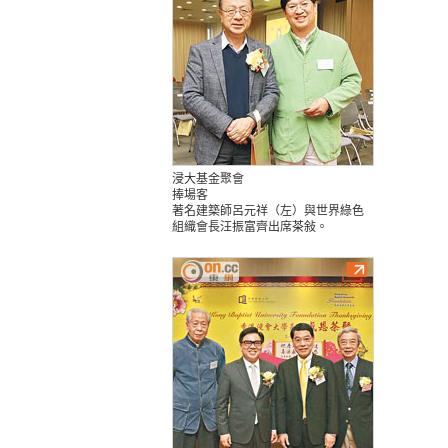
浸大基金聚會
捧場客
著名建築師呂元祥（左）與世界綠色
組織會長汪振富齊出席茶敍。