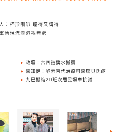
人：杯形喇叭 聽得又講得
亞軍湧現流浪港禍無窮
政壇：六四館撲水搬竇
醫知健：酵素替代治療可醫龐貝氏症
九巴擬縮2D班次居民逼車抗議