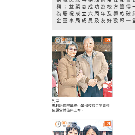
興；盆菜宴成功為校方籌得
為慶祝成立六周年及籌款破
金董事局成員及友好歡聚一
列席
瑪利諾修院學校小學部校監余黎青萍
伉儷當然係座上客。