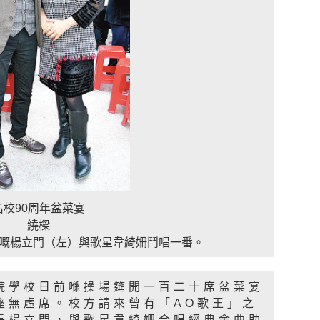
名校90周年盆菜宴
繞樑
嘅楊立門（左）與歌星韋綺姍鬥唱一番。
院學校日前喺操場筵開一百二十席盆菜宴
座無虛席。校方請來曾有「AO歌王」之
長楊立門，與歌星韋綺姍合唱經典金曲助