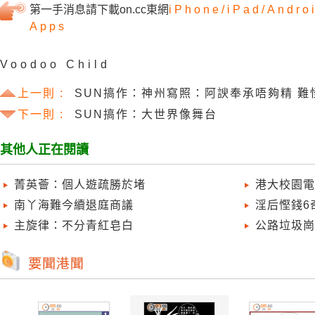
第一手消息請下載on.cc東網
iPhone/
iPad/
Andro
Apps
Voodoo Child
上一則 :
SUN搞作：神州寫照：阿諛奉承唔夠精 難
下一則 :
SUN搞作：大世界像舞台
其他人正在閱讀
菁英薈：個人遊疏勝於堵
港大校園電
南丫海難今續退庭商議
淫后慳錢6
主旋律：不分青紅皂白
公路垃圾崗