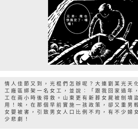
情人佳節又到，光棍們怎辦呢？大連劉某光天
工廠區綁架一名女工，並說︰「跟我回家過年
工在兩小時後得救。山東更有新葬女屍被刨墳
用！唉，在那個早前實施一孩政策，卻又重男
女嬰被害，引致男女人口比例不均，有不少婦
少悲劇！