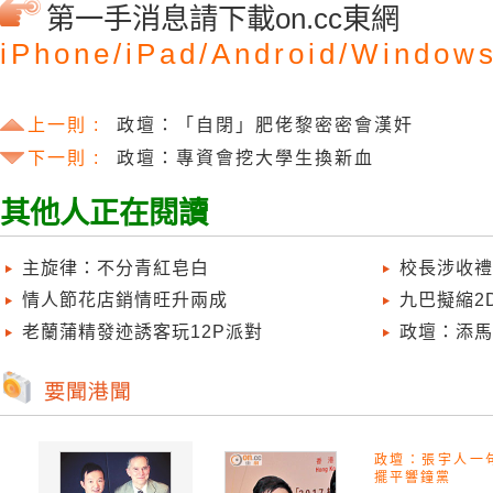
第一手消息請下載on.cc東網
iPhone/
iPad/
Android/
Windows
上一則 :
政壇：「自閉」肥佬黎密密會漢奸
下一則 :
政壇：專資會挖大學生換新血
其他人正在閱讀
主旋律：不分青紅皂白
校長涉收禮
情人節花店銷情旺升兩成
九巴擬縮2
老蘭蒲精發迹誘客玩12P派對
政壇：添馬
政壇：張宇人一
擺平響鐘黨