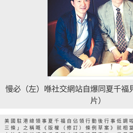
慢必（左）喺社交網站自爆同夏千福
片）
美國駐港總領事夏千福自佔領行動後行事低調
三條」之稱嘅《版權（修訂）條例草案》就相