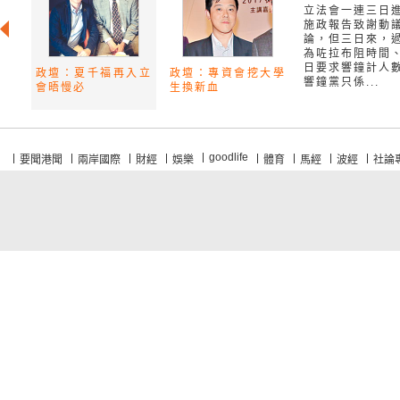
立法會一連三日
施政報告致謝動
論，但三日來，
為咗拉布阻時間
日要求響鐘計人
政壇：夏千福再入立
政壇：專資會挖大學
響鐘黨只係...
會晤慢必
生換新血
goodlife
要聞港聞
兩岸國際
財經
娛樂
體育
馬經
波經
社論