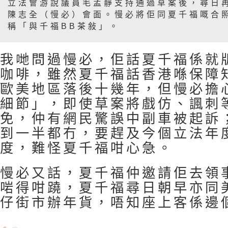
立法會游說議員毛孟靜支持通過草案後，尋日
陳志全（慢必）會面。慢必將佢同夏千福嘅合
稱「與千福BB茶敍」。
我哋問過慢必，佢話夏千福係就
咖啡，雖然夏千福話香港喺保障
歐美地區落後十幾年，但慢必擔
細節」，即使草案將戲仿、諷刺
免，仲有網民驚誤中副車被起訴
到一半都冇，要趕及今個立法年
度，難怪夏千福咁心急。
慢必又話，夏千福仲邀請佢去領
啱得咁蹺，夏千福尋日朝早亦同
仔街市辦年貨，唔知座上客係邊