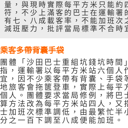
量，與現時實際每平方米只能約
符，不少上滿客的巴士在運輸署
有七、八成載客率，不能加班次
減班壓力，批評當局標準不合時
乘客多帶背囊手袋
團體「沙田巴士重組坑錢坑時間
指，運輸署以每平方米站六個人
宜，因不少乘客帶有背囊、手袋
地旅客會拖篋登車，實際上每平
個人。團體要求當局修例，將巴
算方法改為每平方米站四人，又
士加班次標準調低，由最繁忙半
分之一百下調至八成便能加班。