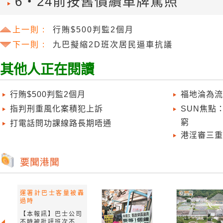
6‧24前按舊價續車牌駕照
上一則 :
行賄$500判監2個月
下一則 :
九巴擬縮2D班次居民逼車抗議
其他人正在閱讀
行賄$500判監2個月
福地淪為流
指判刑重風化案積犯上訴
SUN焦點
窮
打電話問功課線路長期唔通
港淫審三重
運署計巴士客量被轟
過時
【本報訊】巴士公司
不時被批評班次不