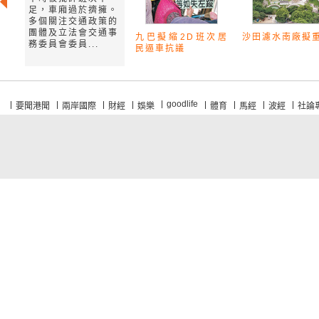
足，車廂過於擠擁。
多個關注交通政策的
團體及立法會交通事
九巴擬縮2D班次居
沙田濾水南廠擬
務委員會委員...
民逼車抗議
goodlife
要聞港聞
兩岸國際
財經
娛樂
體育
馬經
波經
社論