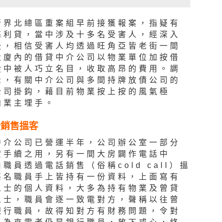
新界北總區重案組早前接獲報案，指疑有
高利貸，當中涉及十多名受害人，經深入
後，相信受害人均透過旺角亞皆老街一間
大廈內的借貸中介公司以物業單位加按借
從中被人巧立名目，收取高昂的費用。調
示，有關中介公司與多間持牌放債公司的
公司掛鈎，藉目前物業按上按的風氣極
向業主埋手。
話銷售搵客
中介公司已營運半年，公司辦公室一部分
貸手續之用，另有一間大房闢作電話中
職員透過電話銷售（俗稱cold call）搵
每名職員手上皆持有一份資料，上面寫有
人士的個人資料，大多為持有物業及曾貸
人士，職員會逐一致電對方，聲稱以往曾
銀行職員，故得知對方有財務問題，令對