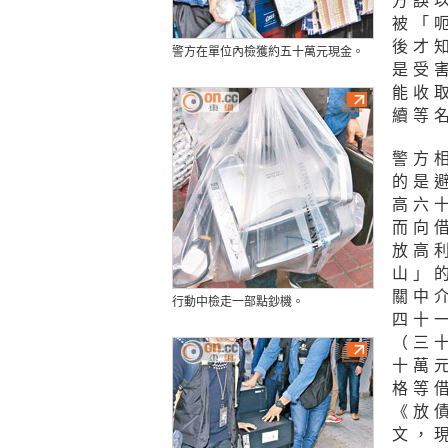
方誤
被「
後才
警方在單位內檢獲約五十萬元現金。
是受
能收
續等
警方
的是
高六
而向
放高
山」
關中
行動中檢走一部點鈔機。
四十
（三
十萬
格等
《放
文，