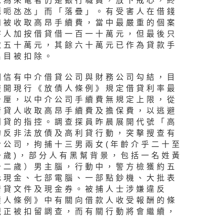
以為來電者仍是銀行職員，放下戒心，終
呃呃氹氹」而「落疊」。有受害人在借錢
知被收取高昂手續費，當中最嚴重的個案
害人加按借貸借一百一十萬元，但最後只
取五十萬元，其餘六十萬元已作為貸款手
名目被扣除。
相信有中介借貸公司與財務公司勾結，目
避開現行《放債人條例》規定借貸利率最
十厘，以中介公司手續費無規定上限，從
借貸人收取高昂手續費及擔保費，以逃避
利貸的指控。調查探員昨晨展開代號「高
的反非法放債及高利貸行動，突擊搜查有
介公司，拘捕十三男兩女(年齡介乎二十至
一歲)，部分人有黑幫背景，包括一名姓黃
十二歲）男主腦，行動中，警方檢獲約五
元現金、七部電腦、一部點鈔機、大批表
借貸文件及現金券。被捕人士涉嫌違反
債人條例》中有關向借款人收受報酬的條
現正被扣留調查，而有關行動將會繼續，