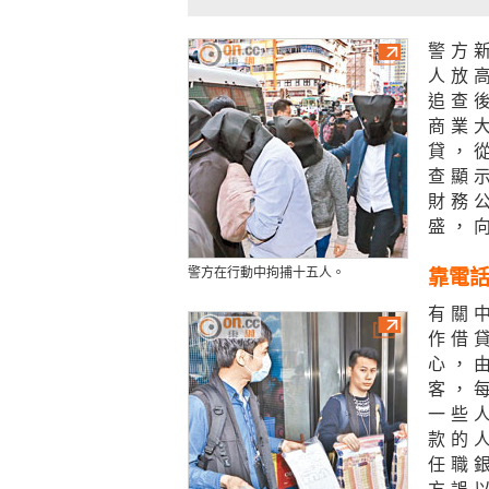
警方
人放
追查
商業
貸，
查顯
財務
盛，
警方在行動中拘捕十五人。
靠電
有關
作借
心，由
客，
一些
款的
任職