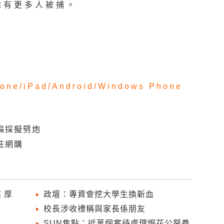
除有更多人被捕。
one/
iPad/
Android/
Windows Phone
編採擬劈炮
狂網購
 厚
政壇：專資會挖大學生換新血
校長涉收禮稱與家長係朋友
SUN焦點：近萬個案待處理焗花公帑養