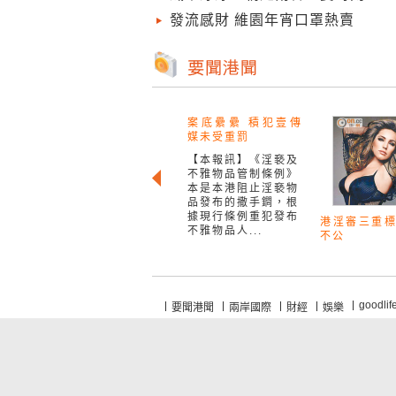
發流感財 維園年宵口罩熱賣
案底纍纍 積犯壹傳
媒未受重罰
【本報訊】《淫褻及
不雅物品管制條例》
本是本港阻止淫褻物
品發布的撒手鐧，根
據現行條例重犯發布
港淫審三重
不雅物品人...
不公
goodlif
要聞港聞
兩岸國際
財經
娛樂