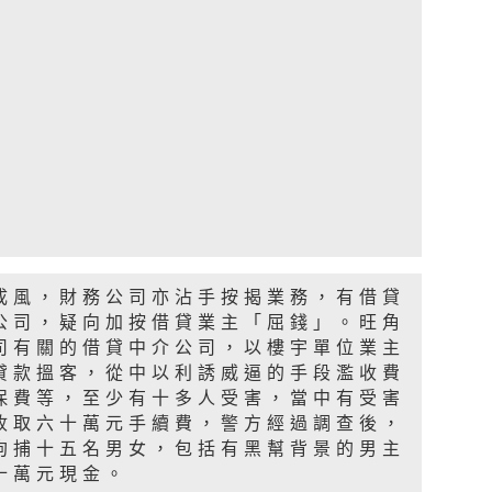
成風，財務公司亦沾手按揭業務，有借貸
公司，疑向加按借貸業主「屈錢」。旺角
司有關的借貸中介公司，以樓宇單位業主
貸款搵客，從中以利誘威逼的手段濫收費
保費等，至少有十多人受害，當中有受害
收取六十萬元手續費，警方經過調查後，
拘捕十五名男女，包括有黑幫背景的男主
十萬元現金。