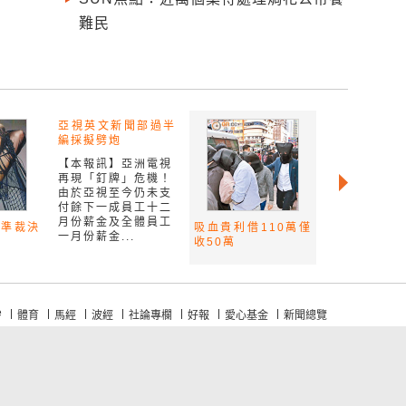
難民
亞視英文新聞部過半
編採擬劈炮
【本報訊】亞洲電視
再現「釘牌」危機！
由於亞視至今仍未支
付餘下一成員工十二
月份薪金及全體員工
標準裁決
吸血貴利借110萬僅
一月份薪金...
收50萬
e
體育
馬經
波經
社論專欄
好報
愛心基金
新聞總覽