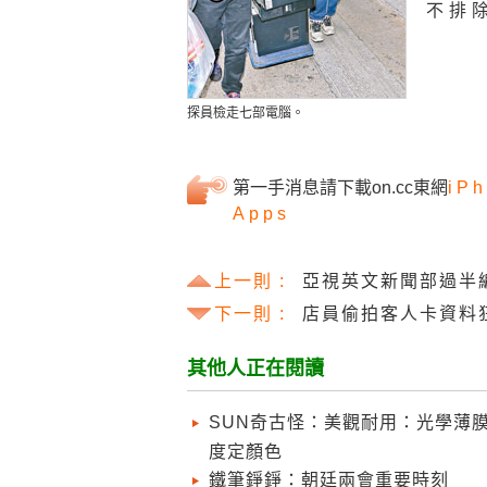
不排
探員檢走七部電腦。
第一手消息請下載on.cc東網
iPh
Apps
上一則 :
亞視英文新聞部過半
下一則 :
店員偷拍客人卡資料
其他人正在閱讀
SUN奇古怪：美觀耐用：光學薄膜
度定顏色
鐵筆錚錚：朝廷兩會重要時刻