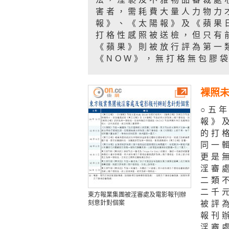
害者，需耗費大量人力物力
報》、《太陽報》及《蘋果日報
打格性感照被送檢，但只有
《蘋果》則被放行評為第一
《NOW》，無打格無包膠
裸照未
○五
報》及
的打
同一
更是
淫審
二類
二千
東方報業集團被淫審處及電影報刊辦
刻意針對個案
被評
報刊
淫審