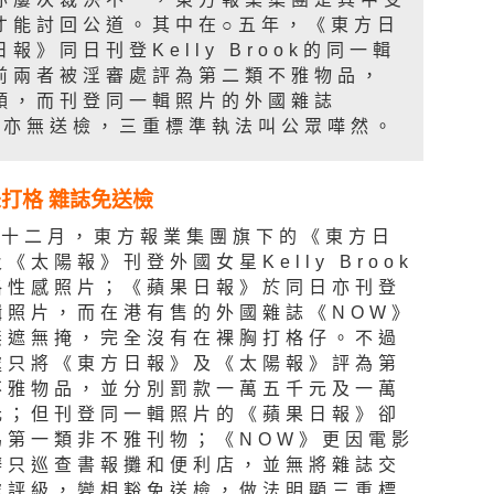
才能討回公道。其中在○五年，《東方日
》同日刊登Kelly Brook的同一輯
前兩者被淫審處評為第二類不雅物品，
類，而刊登同一輯照片的外國雜誌
袋亦無送檢，三重標準執法叫公眾嘩然。
打格 雜誌免送檢
年十二月，東方報業集團旗下的《東方日
《太陽報》刊登外國女星Kelly Brook
格性感照片；《蘋果日報》於同日亦刊登
輯照片，而在港有售的外國雜誌《NOW》
無遮無掩，完全沒有在裸胸打格仔。不過
處只將《東方日報》及《太陽報》評為第
不雅物品，並分別罰款一萬五千元及一萬
元；但刊登同一輯照片的《蘋果日報》卻
為第一類非不雅刊物；《NOW》更因電影
辦只巡查書報攤和便利店，並無將雜誌交
處評級，變相豁免送檢，做法明顯三重標