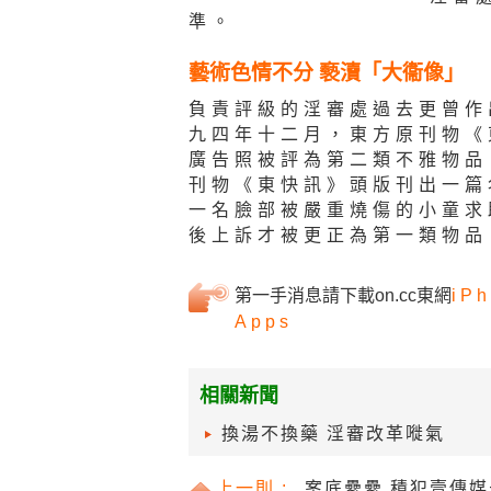
準。
藝術色情不分 褻瀆「大衞像」
負責評級的淫審處過去更曾作
九四年十二月，東方原刊物《
廣告照被評為第二類不雅物品
刊物《東快訊》頭版刊出一篇名為
一名臉部被嚴重燒傷的小童求
後上訴才被更正為第一類物品
第一手消息請下載on.cc東網
iPh
Apps
相關新聞
換湯不換藥 淫審改革嘥氣
上一則 :
案底纍纍 積犯壹傳