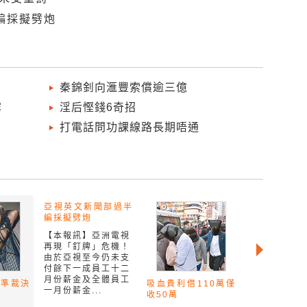
編採擬劈炮
秦錦釗向滙豐索償逾三億
霉
淫后慳錢6奇招
打電話問功課線路長期唔通
亞視英文新聞部過半
編採擬劈炮
【本報訊】亞洲電視
再現「釘牌」危機！
由於亞視至今仍未支
付餘下一成員工十二
月份薪金及全體員工
標準裁決
吸血貴利借110萬僅
一月份薪金...
收50萬