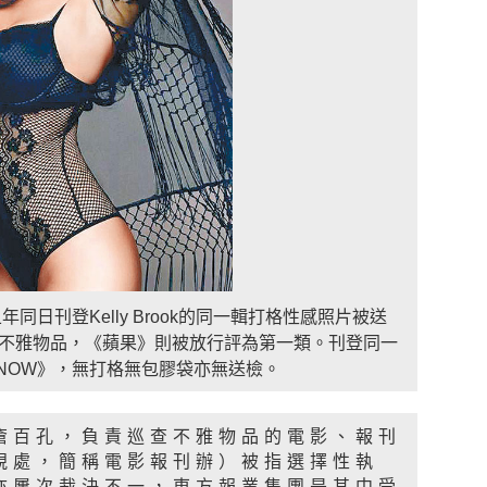
日刊登Kelly Brook的同一輯打格性感照片被送
不雅物品，《蘋果》則被放行評為第一類。刊登同一
NOW》，無打格無包膠袋亦無送檢。
瘡百孔，負責巡查不雅物品的電影、報刊
視處，簡稱電影報刊辦）被指選擇性執
亦屢次裁決不一，東方報業集團是其中受