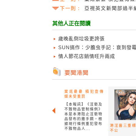
下一則 :
亞視英文新聞部過半
其他人正在閱讀
歲晚亂倒垃圾更誇張
SUN搞作：少膽虫手記：衰到發
情人節花店銷情旺升兩成
案底纍纍 積犯壹傳
媒未受重罰
【本報訊】《淫褻及
不雅物品管制條例》
本是本港阻止淫褻物
品發布的撒手鐧，根
據現行條例重犯發布
港淫審三重
不雅物品人...
不公