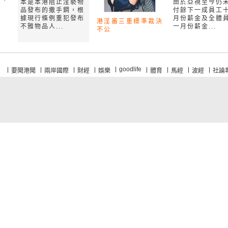
本是本港阻止淫褻物
由於亞視至今仍
品發布的撒手鐧，根
付餘下一成員工
據現行條例重犯發布
月份薪金及全體
港淫審三重標準裁決
不雅物品人...
一月份薪金...
不公
goodlife
要聞港聞
兩岸國際
財經
娛樂
體育
馬經
波經
社論