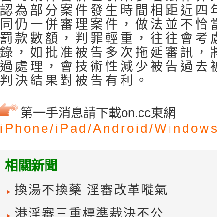
認為部分案件發生時間相距近四
同仍一併審理案件，做法並不恰
罰款數額，判罪輕重，往往會考
錄，如批准被告多次拖延審訊，
過處理，會技術性減少被告過去
判決結果對被告有利。
第一手消息請下載on.cc東網
iPhone/
iPad/
Android/
Windows
相關新聞
換湯不換藥 淫審改革嘥氣
港淫審三重標準裁決不公