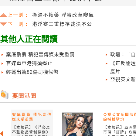
上一則 :
換湯不換藥 淫審改革嘥氣
下一則 :
港淫審三重標準裁決不公
其他人正在閱讀
案底纍纍 積犯壹傳媒未受重罰
政壇：「自
官媒重申港獨須遏止
《正反論壇
產片
輕鐵出軌82傷司機候懲
亞視英文新
案底纍纍 積犯壹傳
亞視英文新聞部
媒未受重罰
編採擬劈炮
【本報訊】《淫褻及
【本報訊】亞洲
不雅物品管制條例》
再現「釘牌」危