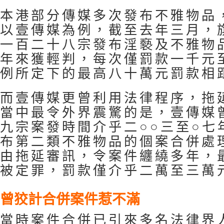
本港部分傳媒多次發布不雅物品
以壹傳媒為例，截至去年三月，
一百二十八宗發布淫褻及不雅物
年來獲輕判，每次僅罰款一千元
例所定下的最高八十萬元罰款相
而壹傳媒更曾利用法律程序，拖
當中最令外界震驚的是，壹傳媒
九宗案發時間介乎二○○三至○七
布第二類不雅物品的個案合併處
由拖延審訊，令案件纏繞多年，
被定罪，罰款僅介乎二萬至三萬
曾狡計合併案件惹不滿
當時案件合併已引來多名法律界