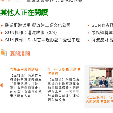
下一則 :
崔世安會各界 充實施政內容
其他人正在閱讀
駿業街遊樂場 擬改建工業文化公園
SUN奇古怪
SUN搞作：港漂故事（3/4）
或錯過轉運
SUN搞作：SUN官場現形記：愛理不理
發流感財 
官媒重申港獨須遏止
6‧24前按舊價續車
牌駕照
【本報訊】內地官方
媒體昨日再發表題為
【本報訊】為避免市
「香港各界：『港
民擔心財政預算案會
獨』言行必須遏止」
加車輛牌照費，因而
的文章，指連日來香
趕在本月二十五日預
港不斷有人以...
算案發表前湧往運輸
《正反論壇》：
署各牌照事...
應助建戲院支援港.