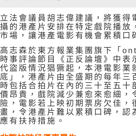
立法會議員胡志偉建議，將獲得
攝的港產片安排在特定戲院播放
市場，讓港產電影有機會累積口
高志森於東方報業集團旗下「on
時事評論節目《正反論壇》中表
代盜版情況猖獗起，本港電影業
底」，港產片由全盛期的每年三
時包括合拍片在內的三十至五十
價昂貴，戲院減少兼愈來愈細，
險，電影若上映初期票房欠佳，
畫，令港產片難以累積口碑，認
應有扶持措施。