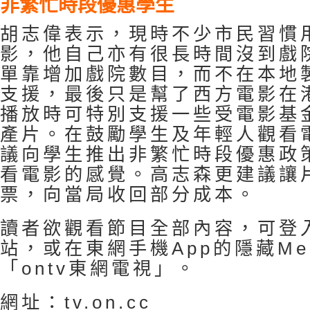
非繁忙時段優惠學生
胡志偉表示，現時不少市民習慣
影，他自己亦有很長時間沒到戲
單靠增加戲院數目，而不在本地
支援，最後只是幫了西方電影在
播放時可特別支援一些受電影基
產片。在鼓勵學生及年輕人觀看
議向學生推出非繁忙時段優惠政
看電影的感覺。高志森更建議讓
票，向當局收回部分成本。
讀者欲觀看節目全部內容，可登
站，或在東網手機App的隱藏Men
「ontv東網電視」。
網址：tv.on.cc