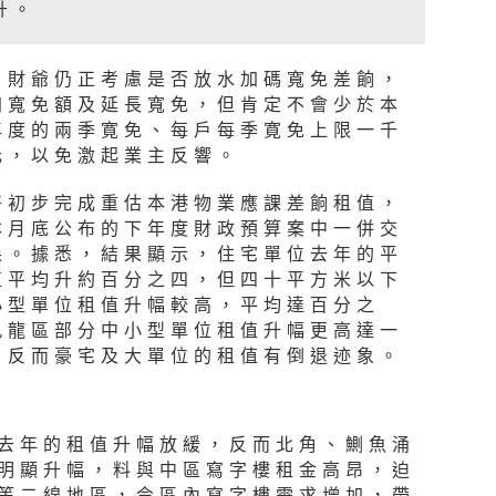
升。
，財爺仍正考慮是否放水加碼寬免差餉，
加寬免額及延長寬免，但肯定不會少於本
年度的兩季寛免、每戶每季寛免上限一千
元，以免激起業主反響。
署初步完成重估本港物業應課差餉租值，
本月底公布的下年度財政預算案中一併交
果。據悉，結果顯示，住宅單位去年的平
值平均升約百分之四，但四十平方米以下
小型單位租值升幅較高，平均達百分之
九龍區部分中小型單位租值升幅更高達一
，反而豪宅及大單位的租值有倒退迹象。
去年的租值升幅放緩，反而北角、鰂魚涌
明顯升幅，料與中區寫字樓租金高昂，迫
等二線地區，令區內寫字樓需求增加，帶