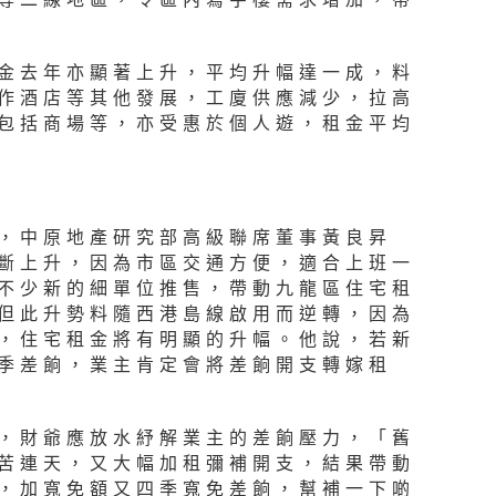
金去年亦顯著上升，平均升幅達一成，料
作酒店等其他發展，工廈供應減少，拉高
包括商場等，亦受惠於個人遊，租金平均
，中原地產研究部高級聯席董事黃良昇
斷上升，因為市區交通方便，適合上班一
不少新的細單位推售，帶動九龍區住宅租
但此升勢料隨西港島線啟用而逆轉，因為
，住宅租金將有明顯的升幅。他說，若新
季差餉，業主肯定會將差餉開支轉嫁租
，財爺應放水紓解業主的差餉壓力，「舊
苦連天，又大幅加租彌補開支，結果帶動
，加寬免額又四季寬免差餉，幫補一下啲