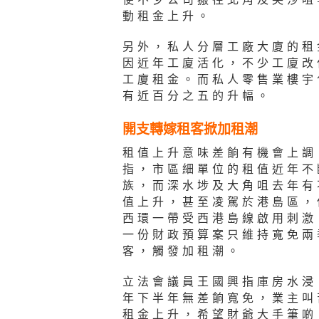
動租金上升。
另外，私人分層工廠大廈的租
因近年工廈活化，不少工廈改
工廈租金。而私人零售業樓宇
有近百分之五的升幅。
開支轉嫁租客掀加租潮
租值上升意味差餉有機會上調
指，市區細單位的租值近年不
族，而深水埗及大角咀去年有
值上升，甚至凌駕於港島區，
西環一帶受西港島線啟用刺激
一份財政預算案只維持寬免兩
客，觸發加租潮。
立法會議員王國興指庫房水浸
年下半年無差餉寬免，業主叫
租金上升，希望財爺大手筆啲