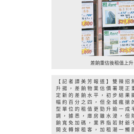
差餉重估後租值上升
【記者譚美芳報道】雙辣招
升揚，差餉物業估價署現正
定新的差餉水平，初步結果
幅約百分之四，但全城瘋搶
型單位的租值更勁升逾一成
調，據悉，庫房雖水浸，但
餉寬免加碼，業界指若財爺
開支轉嫁租客，加租潮一觸