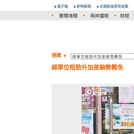
電子報
即時新聞
太陽新版意見收集
港聞
細單位租勁升加差餉勢難免