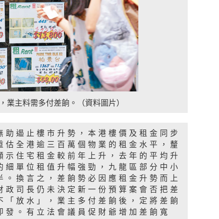
，業主料需多付差餉。（資料圖片）
無助遏止樓市升勢，本港樓價及租金同步
重估全港逾三百萬個物業的租金水平，釐
顯示住宅租金較前年上升，去年的平均升
的細單位租值升幅強勁，九龍區部分中小
半。換言之，差餉勢必因應租金升勢而上
財政司長仍未決定新一份預算案會否把差
不「放水」，業主多付差餉後，定將差餉
即發。有立法會議員促財爺增加差餉寬