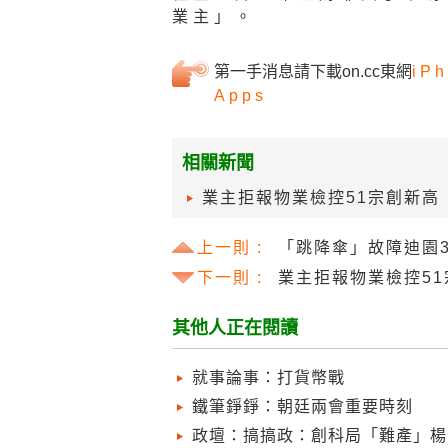
業主」。
第一手消息請下載on.cc東網
iPh
Apps
相關新聞
業主拒報物業檢控51宗創新高
上一則 :
「跳降傘」故障迪園
下一則 :
業主拒報物業檢控51
其他人正在閱讀
就事論事：打貨幣戰
鐵筆錚錚：朝廷兩會重要時刻
政壇：搞搞政：創科局「難產」楊