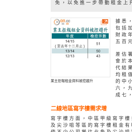
免，以免進一步帶動租金上
據悉
包括
財政
五百
差估
會於
代結
均租
的中
業主拒報租金資料被控趨升
六，
成七
二線地區寫字樓需求增
寫字樓方面，中區甲級寫字樓
及尖沙咀等區的寫字樓租金有
使不少公司搬往北角及尖沙咀