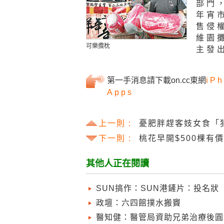
部門
年宵
售侵
維園
可樂攬枕
主發
第一手消息請下載on.cc東網
iPh
Apps
上一則 :
憂肥胖趕客妓女食「
下一則 :
桃花早開$500棵有
其他人正在閱讀
SUN搞作：SUN港鏟片：投名狀
政壇：六四館撲水搬竇
醫知健：醫管局資助兄弟治療後圓