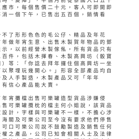
臨時「變陣」，半個月前從泰國入口五千
王應市，每個售價二十元，客人可即開即
不消一個下午，已售出五百個，銷情看
少不了形形色色的毛公仔、精品及年花
首年做年宵生意、出售木製賀年物品的鄧
表示，以前經營木製傢俬，所有貨品只有
二百件，包括木揮春、木製高興坊（骰寶
圖）等：「你諗去拜年攞住個高興坊一坐
可以聚埋玩幾開心。」形容全部產品均自
計及人手製造，木製產品又可「年年
，有信心產品能大賣。
有年宵攤檔出售可樂罐造型貨品涉嫌侵
出售可樂罐攬枕的檔主何小姐說，該貨品
家設計，字樣與可樂罐不一樣，不擔心涉
，海關及可樂公司至今沒有要求他們停售
。可口可樂公司說不鼓勵製造及銷售任何
授權之產品，公司已知會相關人士及法律