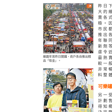
昨日
大的
賣各
極。
市民
推出
年聯
新劑
虐令
維園年宵昨日開鑼，商戶各自推出精
最熱
品「吸金」。
較一
非常
料整
可樂
另一
計劃
得知