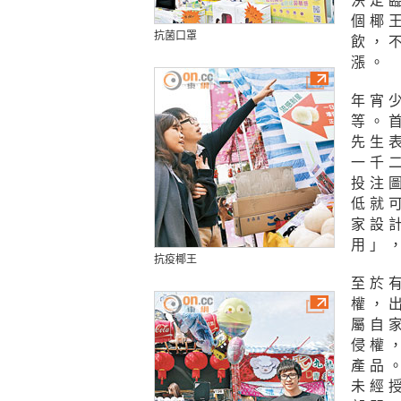
決定
個椰
抗菌口罩
飲，
漲。
年宵
等。
先生
一千
投注
低就
家設
用」
抗疫椰王
至於
權，
屬自
侵權
產品
未經