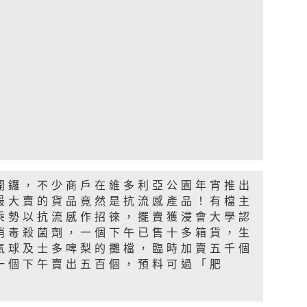
開鑼，不少商戶在維多利亞公園年宵推出
最大賣的貨品竟然是抗流感產品！有檔主
乘勢以抗流感作招徠，擺賣獲浸會大學認
消毒殺菌劑，一個下午已售十多箱貨，生
氣球及士多啤梨的攤檔，臨時加賣五千個
一個下午賣出五百個，預料可過「肥