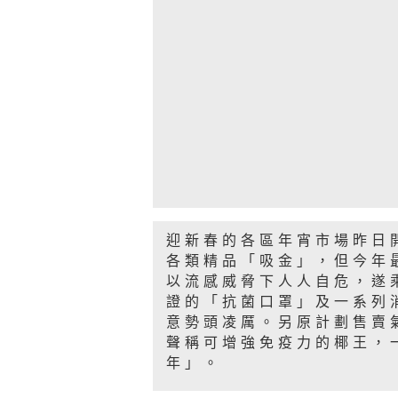
迎新春的各區年宵市場昨日
各類精品「吸金」，但今年
以流感威脅下人人自危，遂
證的「抗菌口罩」及一系列
意勢頭凌厲。另原計劃售賣
聲稱可增強免疫力的椰王，
年」。