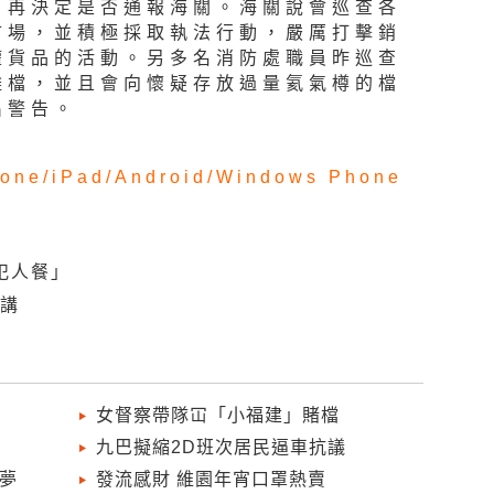
，再決定是否通報海關。海關說會巡查各
市場，並積極採取執法行動，嚴厲打擊銷
權貨品的活動。另多名消防處職員昨巡查
攤檔，並且會向懷疑存放過量氦氣樽的檔
出警告。
one/
iPad/
Android/
Windows Phone
犯人餐」
價講
女督察帶隊冚「小福建」賭檔
九巴擬縮2D班次居民逼車抗議
夢
發流感財 維園年宵口罩熱賣