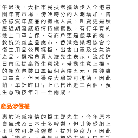
下午過後，大批市民扶老攜幼步入全港最
維園年宵市場，傍晚時分的人潮增加，售
式各樣賀年產品的攤檔人員，叫賣更是積
因應近期流感疫情持續擴散，有行年宵的
都戴上口罩自保，有商戶更是覷準商機，
各款抗流感產品應市，香港遊樂場協會今
同衞生用品公司擺檔，出售口罩及空氣清
等產品。攤檔負責人凌先生表示，流感肆
近日市民提高衞生意識，帶動生意上揚。
賣的獨立包裝口罩每個索價五元，價錢雖
般口罩貴，但因獲浸大驗證可抗菌，因此
暢銷，單計昨日早上已售出近三百個，預
體生意額按年升一至兩成。
罐產品涉侵權
受惠於流感疫情的檔主鄭先生，今年原本
售賣氣球及日本士多啤梨，但其後從網上
椰王功效可增強體質、提升免疫力，因此