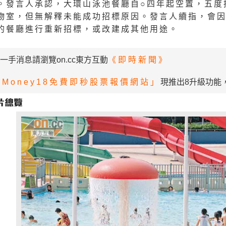
。發言人承認，大環山泳池餐廳自○四年起空置，五度
物室，但無解釋未能成功招標原因。發言人續指，會
的餐廳進行重新招標，或改建成其他用途。
一手消息請瀏覽on.cc東方互動
《即時新聞》
「Money18免費即秒股票報價網站」
現推出8升級功能