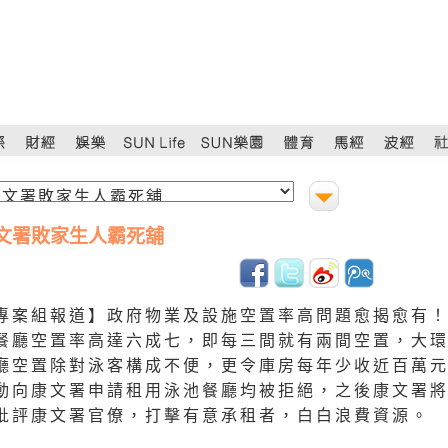
文署敗家生人霸死舖
專案組報道】政府物業及設施空置率高問題愈揭愈有
餐廳空置率高達六成七，即每三間就有兩間空置，大
廳空置除對泳客構成不便，更令庫房每年少收近百萬
動向康文署申請租用泳池餐廳均被拒絕，之後康文署
批評康文署官僚，打擊有意承租者，白白浪費資源。