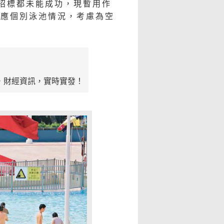
招標都未能成功，現暫用作
因應個別泳池情況，考慮為空
，財經資訊，實時實發！