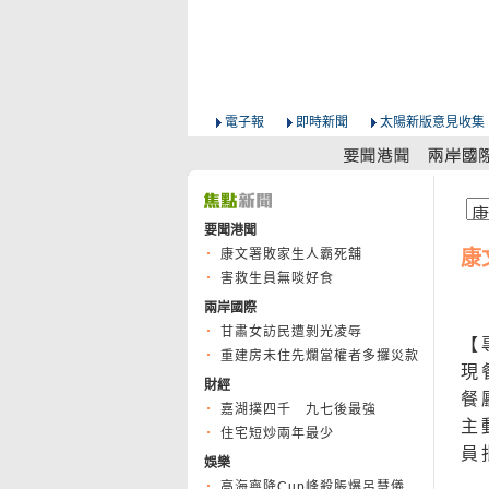
電子報
即時新聞
太陽新版意見收集
要聞港聞
康文署敗家生人霸死舖
康
害救生員無啖好食
兩岸國際
甘肅女訪民遭剝光凌辱
【
重建房未住先爛當權者多攞災款
現
財經
餐
嘉湖撲四千 九七後最強
主
住宅短炒兩年最少
員
娛樂
高海寧降Cup峰殺脹爆呂慧儀