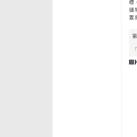
標
儲
置
第