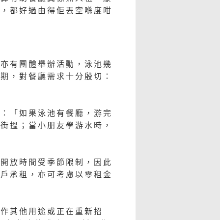
室，都好過由得佢丟空喺度咁
，亦有團體舉辦活動，泳池幾
峰期，對餐廳需求十分殷切：
客：「如果泳池有餐廳，游完
出街搵；當小朋友學游水時，
的開放時間受季節限制，因此
商戶承租，亦可考慮以零租金
建作其他用途或正在重新招