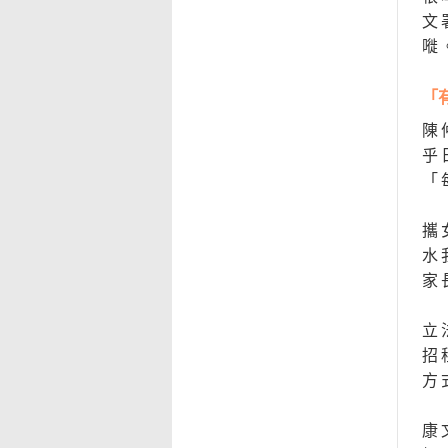
文
嘥
「
陳
乎
「
攜
水
家
立
招
方
康