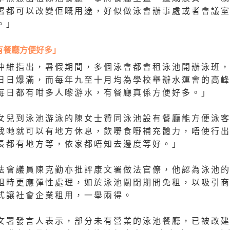
署都可以改變佢嘅用途，好似做泳會辦事處或者會議
。」
有餐廳方便好多」
仲維指出，暑假期間，多個泳會都會租泳池開辦泳班
日日爆滿，而每年九至十月均為學校舉辦水運會的高
每日都有咁多人嚟游水，有餐廳真係方便好多。」
女兒到泳池游泳的陳女士贊同泳池設有餐廳能方便泳
我哋就可以有地方休息，飲嘢食嘢補充體力，唔使行
長都有地方等，依家都唔知去邊度等好。」
法會議員陳克勤亦批評康文署做法官僚，他認為泳池
租時更應彈性處理，如於泳池關閉期間免租，以吸引
式讓社會企業租用，一舉兩得。
文署發言人表示，部分未有營業的泳池餐廳，已被改