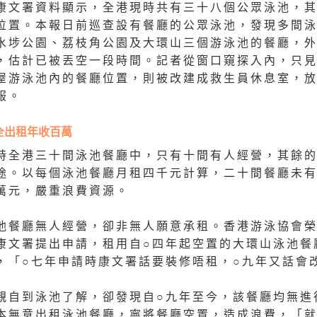
康文署資料顯示，全港現時共有三十八個公眾泳池，
位置。本報日前巡查設有餐廳的公眾泳池，發現多間
水埗公園、荔枝角公園及大環山三個游泳池的餐廳，
，估計已被丟空一段時間。記者從窗口窺探入內，只
屋游泳池內的餐廳位置，則被改建成救生員休息室，
服。
全出租年收百萬
時全港三十間泳池餐廳中，只有十間有人經營，其餘
途。以每個泳池餐廳月租四千元計算，二十間餐廳未
萬元，嚴重浪費資源。
池餐廳無人經營，卻非無人願意承租。香港游泳協會
康文署提出申請，租用自○四年起空置的大環山泳池餐
，「○七年申請時康文署話要裝修唔租，○九年又話會
親自到泳池了解，卻發現自○九年至今，該餐廳均無進
本無意出租泳池餐廳，寧將餐廳空置，造成浪費，「