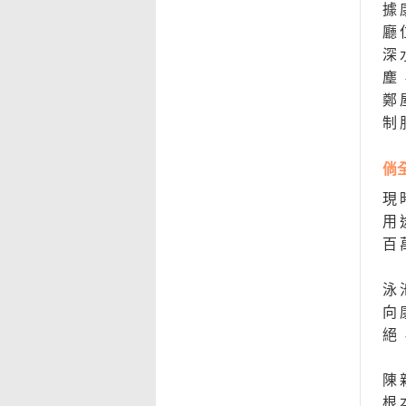
據
廳
深
塵
鄭
制
倘
現
用
百
泳
向
絕
陳
根