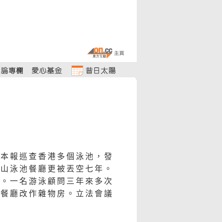
！本報巡查香港多個泳池，發
環山泳池餐廳更被丟空七年。
元。一名游泳顧問三年來多次
將餐廳改作雜物房。立法會議