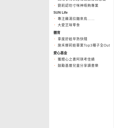
劉莉認叻寸咪神唔夠專業
SUN Life
專注雞湯拉麵來鳥……
大愛芝味零食
體育
拿度舒娃早熟快殘
施禾娜莉娃畢業Top3種子全Out
愛心基金
獲贈心之書阿琪考佳績
鼓勵基層兒童分享讀書樂