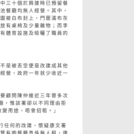
其中三十個於興建時已預留餐
泳池餐廳均無人經營。其中，
外圍被白布封上，門窗滿布灰
見放有桌椅及少量雜物；而李
放有體育設施及晾曬了職員的
的不是被丟空便是改建成其他
有經營，政府一年就少收近一
榮譽顧問陳仲維近三年曾多次
廳，惟該署卻以不同理由拒
改變用途，唔會招租。」
行任何的改建，懷疑康文署
就算有啲餐廳真係無人租，康