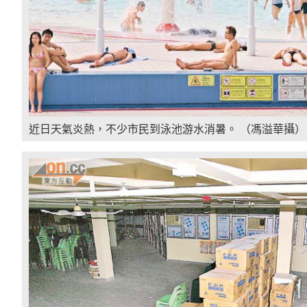
近日天氣炎熱，不少市民到泳池游水消暑。 （馮溢華攝）