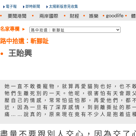
電子報
即時新聞
太陽新版意見收集
名家專欄
路中拾遺：斬腳趾
王貽興
她一直不敢養寵物，就算再愛貓狗也好，也不
牠們生離死別的一天。他呢，很害怕有天會跟
壓自己的情感，常常怕這怕那，再愛他們，都
近，因為一旦有了深厚感情，到剝離撕扯的那
痛……說真的，原來現在竟有不少人是抱着這
盡量不要跟別人交心，因為交了