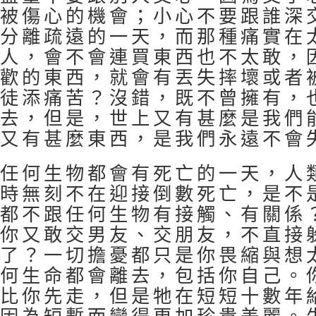
被傷心的機會；小心不要跟誰深
分離疏遠的一天，而那種痛實在
人，會不會連買東西也不太敢，
歡的東西，就會有丟失摔壞或者
徒添痛苦？沒錯，既不曾擁有，
去，但是，世上又有甚麼是我們
又有甚麼東西，是我們永遠不會
任何生物都會有死亡的一天，人
時無刻不在迎接倒數死亡，是不
都不跟任何生物有接觸、有關係
你又敢交男友、交朋友，不直接
了？一切擔憂都只是你畏縮與想
何生命都會離去，包括你自己。
比你先走，但是牠在短短十數年