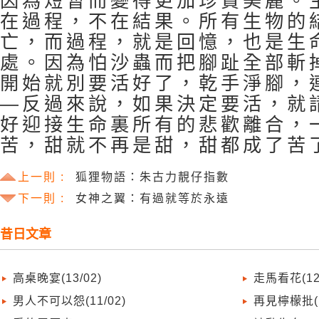
因為短暫而變得更加珍貴美麗。
在過程，不在結果。所有生物的
亡，而過程，就是回憶，也是生
處。因為怕沙蟲而把腳趾全部斬
開始就別要活好了，乾手淨腳，
—反過來說，如果決定要活，就
好迎接生命裏所有的悲歡離合，
苦，甜就不再是甜，甜都成了苦
上一則 :
狐狸物語：朱古力靚仔指數
下一則 :
女神之翼：有過就等於永遠
昔日文章
高桌晚宴(13/02)
走馬看花(12/
男人不可以怨(11/02)
再見檸檬批(1