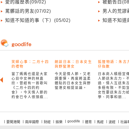
愛的履歷表(09/02)
被動告白(08/
罵髒話的男友(07/02)
男人的荒謬藉口
知道不知道的事（下）(05/02)
知道不知道的事
笑婦心事：二月十四
朗談日本：日本女生
狐狸物語：朱古
的禮物
與野蠻港女
仔指數
當了媽媽也還是大家
今天是情人節，又老
日本商人積極宣
心目中女神的林嘉
調重彈，再度將溫柔
人節送朱古力，
欣，曾經有一首歌叫
體貼的日本女生與野
過，情人互送朱
《二月十四的約
蠻港女相提並論。
多極有限，不如
會》，今天情人節的
女性要送朱古力
約會已令人很頭痕...
學、同事和朋...
goodlife
要聞港聞
兩岸國際
財經
娛樂
體育
馬經
波經
社論