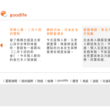
笑婦心事：二月十四
朗談日本：日本女生
狐狸物語：朱古
的禮物
與野蠻港女
仔指數
當了媽媽也還是大家
今天是情人節，又老
日本商人積極宣
心目中女神的林嘉
調重彈，再度將溫柔
人節送朱古力，
欣，曾經有一首歌叫
體貼的日本女生與野
過，情人互送朱
《二月十四的約
蠻港女相提並論。
多極有限，不如
會》，今天情人節的
女性要送朱古力
約會已令人很頭痕...
學、同事和朋...
goodlife
要聞港聞
兩岸國際
財經
娛樂
體育
馬經
波經
社論