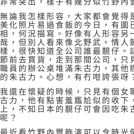
非常突出，樣子有幾分似竹野內
無論我怎樣形容，大家都會覺得
美化照片易過食飯的今日，有圖
相，何況描寫。好像有人形容另
哉，但別人看來像北野武。情人
樣，很快知道全公司誰最靚仔。
節前去買貨，走到那間公司，只
職員的辦公桌堆滿朱古力，其他
的朱古力。心想，有冇咁誇張呀
我還在懷疑的時候，只見有個女
古力，他有點害羞尷尬似的收下
上，不知日本的靚仔可會因吃朱
呢？
最近看竹野內豐飾演可以令時光