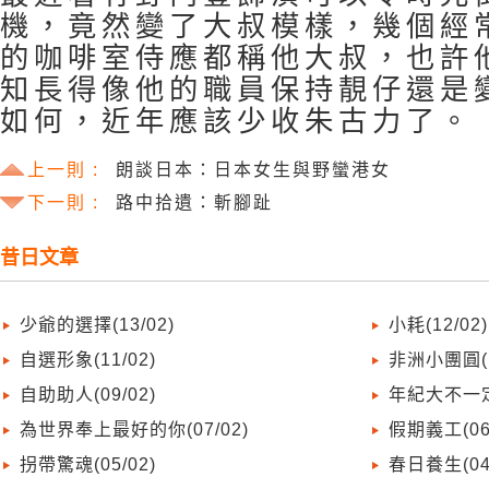
機，竟然變了大叔模樣，幾個經
的咖啡室侍應都稱他大叔，也許
知長得像他的職員保持靚仔還是
如何，近年應該少收朱古力了。
上一則 :
朗談日本：日本女生與野蠻港女
下一則 :
路中拾遺：斬腳趾
昔日文章
少爺的選擇(13/02)
小耗(12/02)
自選形象(11/02)
非洲小團圓(1
自助助人(09/02)
年紀大不一定
為世界奉上最好的你(07/02)
假期義工(06/
拐帶驚魂(05/02)
春日養生(04/