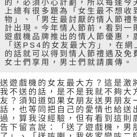
的，必須小心計劃，所以每逢今
上總有很多題為「女生最不想收
物」、「男生最討厭的情人節禮
計出現。今年情人節前，看到一
遊戲機品牌推出的情人節優惠，廣告
「送PS4的女友最大方」，在網
的話就可以得到情人節禮遇及免
女士們享用，男士們就請廣傳。
送遊戲機的女友最大方？這是激
我不送的話，是不是我就不夠大
友？須知道如果女朋友送男朋友
話，也等同把自己的愛情也給送
過，算我沒經驗，但有看到這則
告下留言說：「送了遊戲機，男
了」、「送咗喇，我依家變咗二