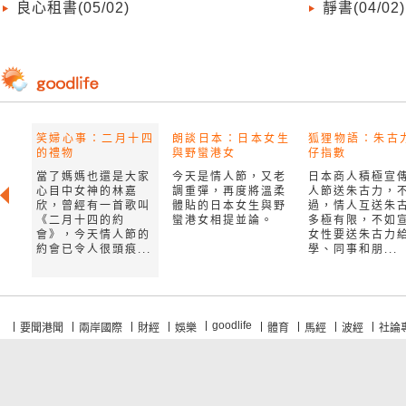
良心租書(05/02)
靜書(04/02)
笑婦心事：二月十四
朗談日本：日本女生
狐狸物語：朱古
的禮物
與野蠻港女
仔指數
當了媽媽也還是大家
今天是情人節，又老
日本商人積極宣
心目中女神的林嘉
調重彈，再度將溫柔
人節送朱古力，
欣，曾經有一首歌叫
體貼的日本女生與野
過，情人互送朱
《二月十四的約
蠻港女相提並論。
多極有限，不如
會》，今天情人節的
女性要送朱古力
約會已令人很頭痕...
學、同事和朋...
goodlife
要聞港聞
兩岸國際
財經
娛樂
體育
馬經
波經
社論