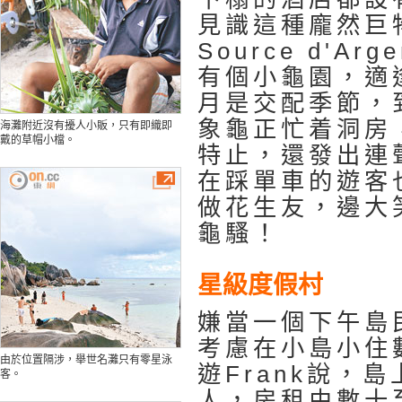
見識這種龐然巨物
Source d'Ar
有個小龜園，適
月是交配季節，
象龜正忙着洞房
海灘附近沒有擾人小販，只有即織即
戴的草帽小檔。
特止，還發出連
在踩單車的遊客
做花生友，邊大
龜騷！
星級度假村
嫌當一個下午島
考慮在小島小住
由於位置隔涉，舉世名灘只有零星泳
遊Frank說，
客。
人，房租由數十