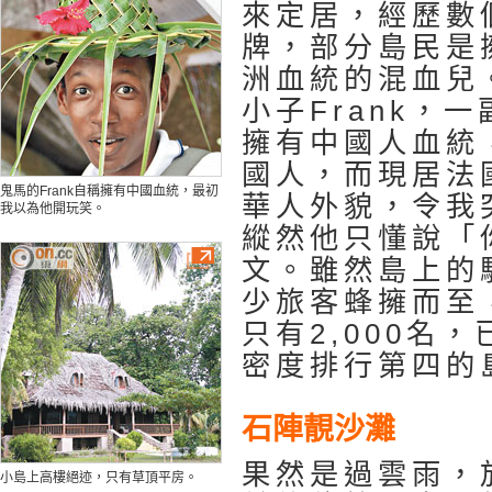
來定居，經歷數
牌，部分島民是
洲血統的混血兒
小子Frank，
擁有中國人血統
國人，而現居法
鬼馬的Frank自稱擁有中國血統，最初
華人外貌，令我
我以為他開玩笑。
縱然他只懂說「
文。雖然島上的
少旅客蜂擁而至
只有2,000名
密度排行第四的
石陣靚沙灘
果然是過雲雨，
小島上高樓絕迹，只有草頂平房。