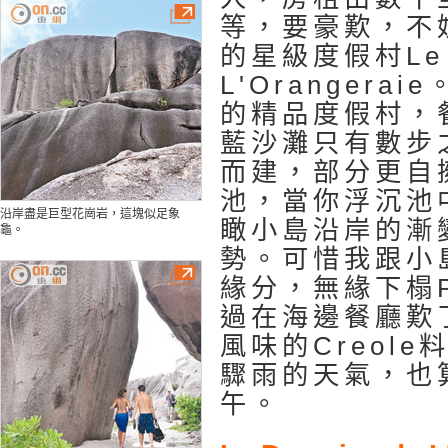
等，要豪歎，不
的星級度假村Le D
L'Orangera
的精品度假村，
藍沙灘只有數步
而建，部分更自
池，當你浮沉池
沿岸盡是巨型花崗岩，這塊似足象
瞰小島沿岸的漸
龜。
勢。可惜我跟小
緣分，無緣下榻Po
過在海邊餐廳歎
風味的Creol
驟雨的天氣，也
午。