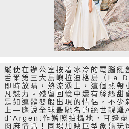
縱使在辦公室按着冰冷的電腦鍵
舌爾第三大島嶼拉迪格島（La D
即時放晴，熱流湧上，這個熱帶
凡魅力。殘留回憶中還有絲絲甜
是如連體嬰般出現的情侶，不少
上—應說全球最馳名的絕世靚灘Ans
d'Argent作婚照拍攝地，耳
肉麻情話！同場加映巨型象龜玩