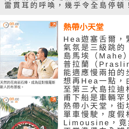
雷貫耳的呼喚，幾乎令全島停頓
熱帶小天堂
Hea遊塞舌爾
氣氛是三級跳的
島馬埃（Mahe
普拉蘭（Prasl
能適應慢兩拍的
想再Hea一點
天然的花崗岩石陣，成為這對俄羅斯
至第三大島拉迪
新人的布景板。
甫下船是車輛罕
熱帶小天堂，街
單車慢駛，度假
Limousine