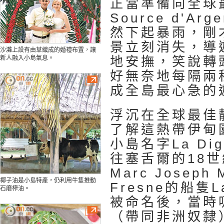
正當準備向全球最
Source d'Ar
然下起暴雨，剛
景立刻消失，導
沙灘上設有由草織成的婚禮布置，讓
地安撫，笑說轉
新人融入小島氣息。
好無奈地每隔兩
成全島最心急的
浮沉在全球最佳
了解這熱帶伊甸
小島名字La Di
往塞舌爾的18
Marc Joseph 
椰子油是小島特產，仍利用牛隻推動
Fresne的船隻L
石磨榨油。
被命名後，當時
（帶同非洲奴隸