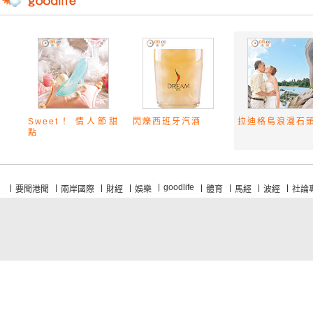
Sweet！ 情人節甜
閃爍西班牙汽酒
拉迪格島浪漫石
點
goodlife
要聞港聞
兩岸國際
財經
娛樂
體育
馬經
波經
社論