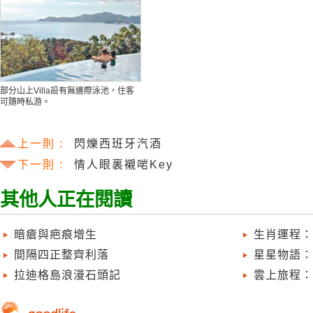
部分山上Villa設有無邊際泳池，住客
可隨時私游。
上一則 :
閃爍西班牙汽酒
下一則 :
情人眼裏襯啱Key
其他人正在閱讀
暗瘡與疤痕增生
生肖運程：
間隔四正整齊利落
星星物語：
拉迪格島浪漫石頭記
雲上旅程：