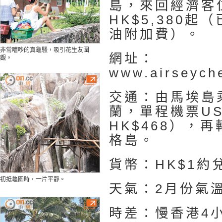
島，來回經濟客
HK$5,380
油附加費）。
非常嘈吵的真龜騷，吸引花生友圍
網址：
觀。
www.airseych
交通：由馬埃島
蘭，單程機票US
HK$468），
格島。
貨幣：HK$1約兌
初抵龜園時，一片平靜。
天氣：2月份氣溫
時差：慢香港4