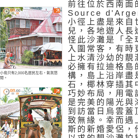
前往位於西南面的
Source d'Ar
小徑上盡是來自
兒，各地遊人長
怪此沙灘是「全
入圍常客，有時
上水清沙幼的靚
必擁有拉迪格島
小島只有2,000名居民左右，氣氛悠
構，島上沿岸盡
閒。
石，椰林穿插其
巧妙布局，用電
是完美的陽光與
到訪當日烏雲蓋
致無緣。幸而遇
斯的新婚愛侶，