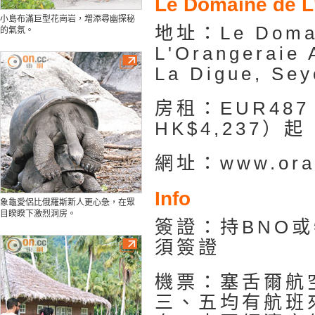
Le Domaine de L
小島布滿巨型花崗岩，增添尋幽探秘
地址：Le Domai
的氣氛。
L'Orangeraie 
La Digue, Sey
房租：EUR48
HK$4,237）起
網址：www.oran
Info
象龜愛侶比俄羅斯新人更心急，在眾
目睽睽下激烈洞房。
簽證：持BNO
須簽證
機票：塞舌爾航
三、五均有航班