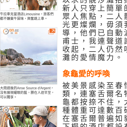
以求的靚沙灘拍
新人只穿上簡單
牛拉車充當酒店Limousine，旅客們
眾人焦點，二人
都不嫌棄牛屎味，興奮跳上車。
光更燦爛，毋須
導，他們已自動
甫士，我連聲道
收起，二人仍然
灘的愛情魔力。
象龜愛的呼喚
被美景感染至春
大雨過後的Anse Source d'Argent，
類，連塞舌爾名
沒有展現耀眼的藍，勝在人迹罕至，
可以獨享。
龜都按捺不住，
種體重可達數百
在塞舌爾普遍如
下榻的酒店都設