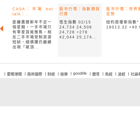
CASA：市場 hot
股市行情：指數期貨
股市行情：世界
talk：...
行情
走勢
距離農曆新年不足一
恆生指數 02/15
紐約道瓊斯指數*
個星期，一手市場只
24,734 24,506
18013.32 +40.
有零星貨尾推售，相
24,728 +278
反二手市場受制貨源
42,044 25,174...
短缺，細價樓仍繼續
出現「破頂...
goodlife
要聞港聞
兩岸國際
財經
娛樂
體育
馬經
波經
社論