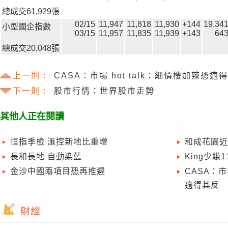
總成交61,929張
02/15
11,947
11,818
11,930
+144
19,34
小型國企指數
03/15
11,957
11,835
11,939
+143
64
總成交20,048張
上一則 :
CASA：市場 hot talk：細價樓加辣恐適
下一則 :
股市行情：世界股市走勢
其他人正在閱讀
恒指季檢 滙控新地比重增
和成花園近
長和長地 自動染藍
King少賺
金沙中國兩項目恐再推遲
CASA：市
適得其反