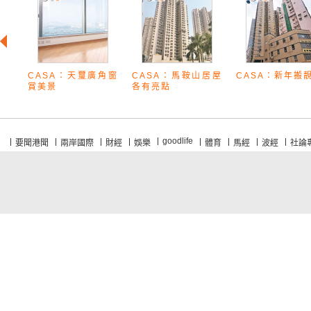
CASA：天璽廣角窗
CASA：馬鞍山居屋
CASA：新年搬
賞美景
各有亮點
goodlife
要聞港聞
兩岸國際
財經
娛樂
體育
馬經
波經
社論