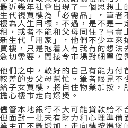
最近幾年社會出現了一個思想上
生代視買樓為「必需品」。筆者
樓為人生目標。不過，是不是一
租，或者不能和父母同住？事實
新生代「用家」，他們不少本來
買樓，只是抱着人有我有的想法
急切需要，間接令市場對細單位
他們之中，較好的自己有能力付
較差的要父母幫忙。筆者眼見不
給子女買樓，將自住物業加按，
擔心樓市走向爆煲。
儘管本地銀行不大可能貸款給不
但面對一批未有財力和心理準備
業主正不斷增加，走向樓按爆煲