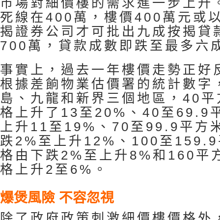
市場對細價樓的需求進一步上升
死線在400萬，樓價400萬元或
揭證券公司才可批出九成按揭貸
700萬，貸款成數即跌至最多六
事實上，過去一年樓價走勢正好
根據差餉物業估價署的統計數字
島、九龍和新界三個地區，40
格上升了13至20%、40至69.
上升11至19%、70至99.9平
跌2%至上升12%、100至159
格由下跌2%至上升8%和160
格上升2至6%。
爆煲風險 不容忽視
除了政府政策刺激細價樓價格外