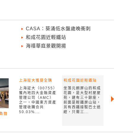
CASA：葵涌低水盤歲晚衝刺
和成花園近輕鐵站
海禧華庭景觀開揚
上海証大獲提全購
和成花園近輕鐵站
上海証大（00755）
坐落元朗屏山的和成
獲內地四大金融資產
花園，是大型村屋屋
管理公司（AMC）
苑，建有三十餘座，
之一，中國東方資產
前面是輕鐵屏山站，
管理收購合共
另有西鐵接駁巴士途
50.03%...
經，只需三...
魚恤