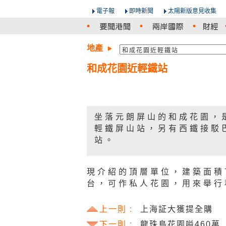
電子報
即時新聞
太陽新版意見收集
地產
和成花園近輕鐵站
坐落元朗屏山的和成花園，
輕鐵屏山站，另有西鐵接駁
站。
現介紹的頂層單位，建築面積
台，可作私人花園，用來舉行私
上一則 :
上海証大獲提全購
下一則 :
龍珠島花園嗌460萬