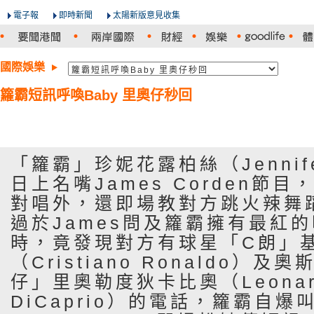
電子報
即時新聞
太陽新版意見收集
國際娛樂
籮霸短訊呼喚Baby 里奧仔秒回
「籮霸」珍妮花露柏絲（Jennife
日上名嘴James Corden節目
對唱外，還即場教對方跳火辣舞
過於James問及籮霸擁有最紅
時，竟發現對方有球星「C朗」
（Cristiano Ronaldo）
仔」里奧勒度狄卡比奧（Leonar
DiCaprio）的電話，籮霸自爆