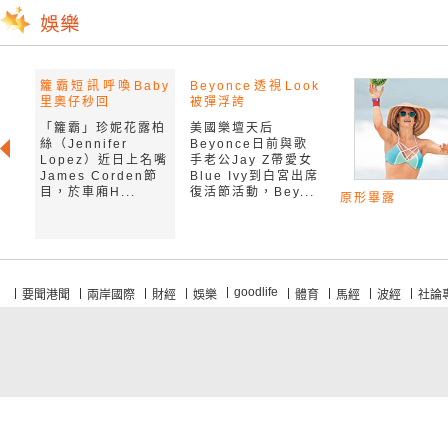
籮霸短訊呼喚Baby
Beyonce透視Look
里奧仔秒回
被彈浮誇
「籮霸」珍妮花露柏
美國樂壇天后
絲（Jennifer
Beyonce日前與歌
Lopez）近日上名嘴
手老公Jay Z帶愛女
James Corden節
Blue Ivy到白宮出席
目，於車廂H...
復活節活動，Bey...
原形畢露
goodlife
要聞港聞
兩岸國際
財經
娛樂
體育
馬經
波經
社論