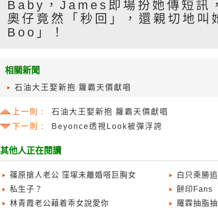
Baby，James即場扮她傳短
奧仔竟然「秒回」，還親切地叫她
Boo」！
相關新聞
石油大王娶新抱 籮霸天價獻唱
上一則 :
石油大王娶新抱 籮霸天價獻唱
下一則 :
Beyonce透視Look被彈浮誇
其他人正在閱讀
篠原搶人老公 窪塚未離婚嗒巨胸女
白只乘勝追
私生子？
餅印Fans
林青霞老公藉着乖女說愛你
羅霖抽脂抽