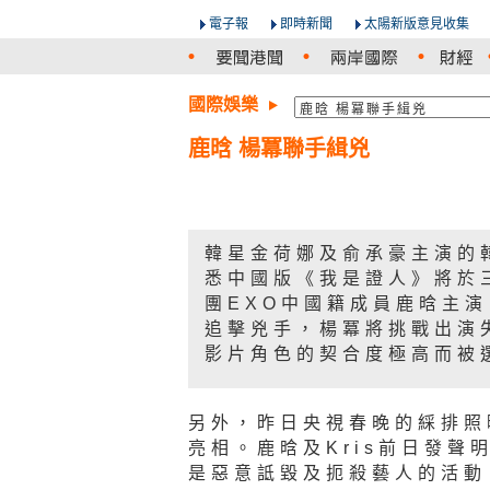
電子報
即時新聞
太陽新版意見收集
國際娛樂
鹿晗 楊冪聯手緝兇
韓星金荷娜及俞承豪主演的
悉中國版《我是證人》將於
團EXO中國籍成員鹿晗主
追擊兇手，楊冪將挑戰出演
影片角色的契合度極高而被
另外，昨日央視春晚的綵排照
亮相。鹿晗及Kris前日發聲
是惡意詆毀及扼殺藝人的活動