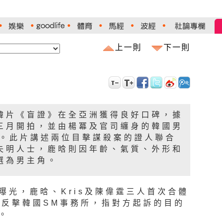
上一則
下一則
韓片《盲證》在全亞洲獲得良好口碑，據
三月開拍，並由楊冪及官司纏身的韓國男
演。此片講述兩位目擊謀殺案的證人聯合
失明人士，鹿晗則因年齡、氣質、外形和
選為男主角。
曝光，鹿晗、Kris及陳偉霆三人首次合體
明反擊韓國SM事務所，指對方起訴的目的
。