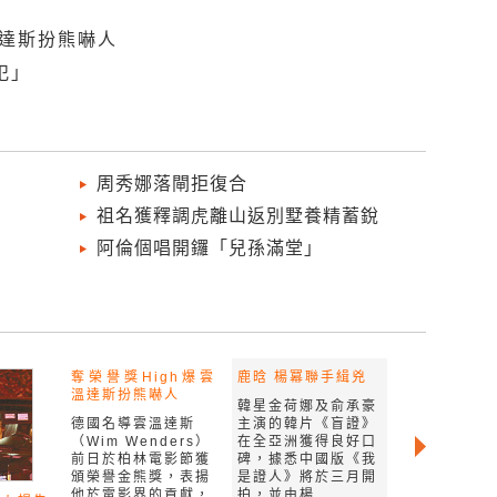
溫達斯扮熊嚇人
犯」
周秀娜落閘拒復合
祖名獲釋調虎離山返別墅養精蓄銳
阿倫個唱開鑼「兒孫滿堂」
奪榮譽獎High爆雲
鹿晗 楊冪聯手緝兇
溫達斯扮熊嚇人
韓星金荷娜及俞承豪
德國名導雲溫達斯
主演的韓片《盲證》
（Wim Wenders）
在全亞洲獲得良好口
前日於柏林電影節獲
碑，據悉中國版《我
頒榮譽金熊獎，表揚
是證人》將於三月開
他於電影界的貢獻，
拍，並由楊...