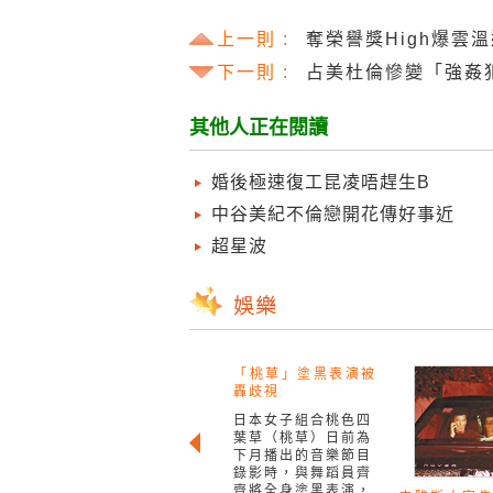
上一則 :
奪榮譽獎High爆雲
下一則 :
占美杜倫慘變「強姦
其他人正在閱讀
婚後極速復工昆凌唔趕生B
中谷美紀不倫戀開花傳好事近
超星波
「桃草」塗黑表演被
轟歧視
日本女子組合桃色四
葉草（桃草）日前為
下月播出的音樂節目
錄影時，與舞蹈員齊
齊將全身塗黑表演，