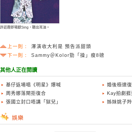
許廷鏗即場獻Sing，聽出耳油。
上一則 :
澤演收大利是 預告派甜頭
下一則 :
Sammy＠Kolor勁「操」瘦8磅
其他人正在閱讀
基仔返場唱《明星》爆喊
婚後極速復
周秀娜落閘拒復合
Kay拍劇
張國立封口唔講「獄兒」
姊妹姚子羚