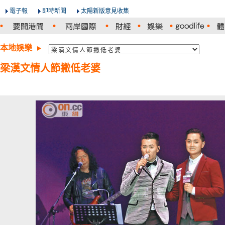
電子報
即時新聞
太陽新版意見收集
本地娛樂
梁漢文情人節撇低老婆