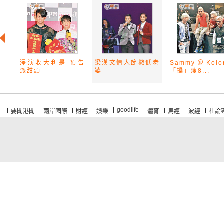
澤演收大利是 預告
梁漢文情人節撇低老
Sammy＠Kol
派甜頭
婆
「操」瘦8...
goodlife
要聞港聞
兩岸國際
財經
娛樂
體育
馬經
波經
社論