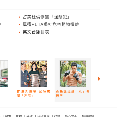
占美杜倫慘變「強姦犯」
帥
屢遭PETA狠批危害動物權益
英文台節目表
首映笑爆嘴 家輝被
黃集鋒離巢「肌」會
嘲「淫魔」
無限
e