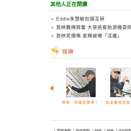
其他人正在閱讀
Eddie朱慧敏包撻互冧
首映難掩興奮 大哥挑崔始源機耍
首映笑爆嘴 家輝被嘲「淫魔」
發哥：唔識就要學！
鉑金曬相流程
goodlif