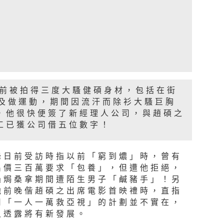
日前被拍得三度大騷健碩身材，包括在街
ng及做運動，期間因流汗而除衫大騷巨胸
，他很快便簽了新經理人公司，與趙碩之
工已獲公司借五位數字！
鋒日前受訪時指以前「窮到燶」時，曾有
出價三百萬要求「包養」，但遭他拒絕，
過焗桑拿期間遭陌生男子「鹹豬手」！另
他前晚偕趙碩之出席電影首映禮時，直指
司「一人一萬救亞視」的計劃並不實在，
又透露將有新發展。