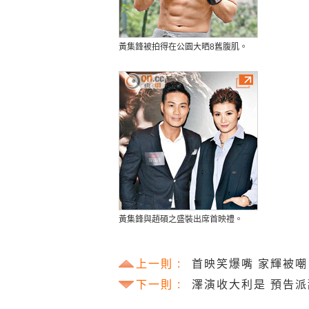
黃集鋒被拍得在公園大晒8舊腹肌。
黃集鋒與趙碩之盛裝出席首映禮。
上一則 :
首映笑爆嘴 家輝被
下一則 :
澤演收大利是 預告派