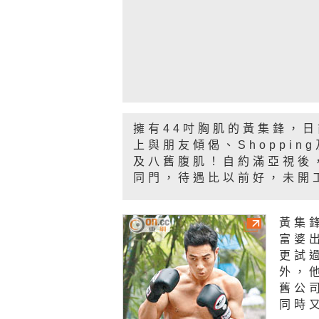
擁有44吋胸肌的黃集鋒，
上與朋友傾偈、Shoppi
及八舊腹肌！自約滿亞視後
同門，待遇比以前好，未開
黃集
富婆
更試
外，
舊公
同時