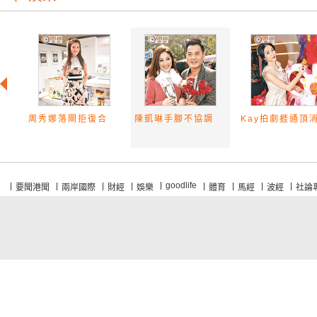
周秀娜落閘拒復合
陳凱琳手腳不協調
Kay拍劇捱通頂
goodlife
要聞港聞
兩岸國際
財經
娛樂
體育
馬經
波經
社論