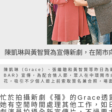
陳凱琳與黃智賢為宣傳新劇，在鬧市
陳凱琳（Grace）、張繼聰和黃智賢等昨日
BAR》宣傳，為配合情人節，眾人在中環鬧市
花，吸引不少個人遊上前索取簽名兼合照，場
忙於拍攝新劇《殭》的Grace
她有空閒時間處理其他工作，如