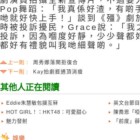
劇演員拍攝全新宣傳片，不過要大
Pop舞蹈：「我真係好渣，有啲
哋就好快上手！」談到《殭》劇
時被投訴擾民，Grace說：「
投訴，因為嗰度好靜，少少聲都
都好有禮貌叫我哋細聲啲。」
上一則 :
周秀娜落閘拒復合
下一則 :
Kay拍劇捱通頂消瘦
其他人正在閱讀
Eddie朱慧敏包撻互冧
英文台節目
HOT GIRL！：HKT48：可愛甜心
陳喬恩「啞
魅力發射
「前度」薛