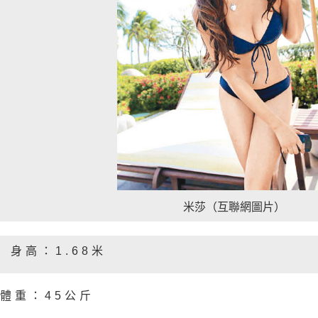
米莎（互聯網圖片）
身高：1.68米
體重：45公斤