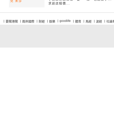
兒 米莎
求該店賠償...
goodlife
要聞港聞
兩岸國際
財經
娛樂
體育
馬經
波經
社論