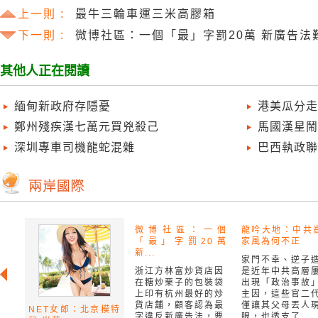
上一則 :
最牛三輪車運三米高膠箱
下一則 :
微博社區：一個「最」字罰20萬 新廣告法
其他人正在閱讀
緬甸新政府存隱憂
港美瓜分走
鄭州殘疾漢七萬元買兇殺己
馬國漢星鬧
深圳專車司機龍蛇混雜
巴西執政聯
微博社區：一個
龍吟大地：中共
「最」字罰20萬
家風為何不正
新...
家門不幸、逆子
浙江方林富炒貨店因
是近年中共高層
在糖炒栗子的包裝袋
出現「政治事故
上印有杭州最好的炒
主因，這些官二
貨店舖，顧客認為最
僅讓其父母丟人
NET女郎：北京模特
字違反新廣告法，要
眼，也透支了...