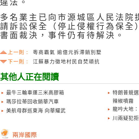
違法。
多名業主已向市源城區人民法院
請訴訟保全（停止侵權行為保全
書面裁決，事件仍有待解決。
上一則 :
粵商霸氣 逾億元拆滯銷別墅
下一則 :
江蘇暴力徵地村民自焚頑抗
其他人正在閱讀
最牛三輪車運三米高膠箱
特朗普競選
辣椒噴霧
瑪莎拉蒂回收銷華汽車
龍吟大地：
美航母群巡東海 向華耀武
川兩疑犯拒