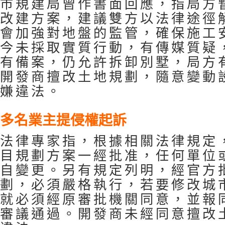
市規建局曾作書面回應，指局方
改建方案，建議雙方以法律途徑
會加強對地盤的監管，確保施工
今未採取實質行動，有傳媒質疑
有備案，仍允許拆卸別墅，局方
開發商擅改土地規劃，隨意變動
嫌違法。
多名業主提侵權起訴
法律專家指，根據相關法律規定
目規劃方案一經批准，任何單位
自變更。另有規定列明，經官方
劃，必須嚴格執行，若要修改城
就必須經原審批機關同意，並報
審議通過。開發商未經同意擅改