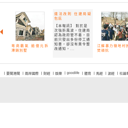
違法改則 住建局疑
包庇
【本報訊】 對於是
次強拆風波，住建局
認為政府管不着，目
前只發出多份停工通
知書，卻沒有責令整
粵商霸氣 逾億元拆
江蘇暴力徵地村
改通知，...
滯銷別墅
焚頑抗
goodlife
要聞港聞
兩岸國際
財經
娛樂
體育
馬經
波經
社論