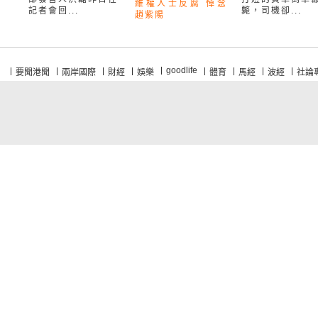
維權人士反腐 悼念
記者會回...
斃，司機卻...
趙紫陽
goodlife
要聞港聞
兩岸國際
財經
娛樂
體育
馬經
波經
社論