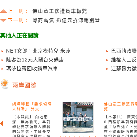
上一則 :
佛山童工慘遭貨車輾斃
下一則 :
粵商霸氣 逾億元拆滯銷別墅
其他人正在閱讀
NET女郎：北京模特兒 米莎
巴西執政聯
陸客為12元大鬧台火鍋店
維權人士反
瑪莎拉蒂回收銷華汽車
江蘇暴力徵
網媒轉載「要求領導
佛山童工慘遭貨
人辭職」 外交...
斃
【本報訊】 內地網
【本報訊】 廣東
媒「無界新聞」早前
山西樵鎮早前有
轉載要求領導人辭職
童工意外死亡，
的公開信，中國外交
在不銹鋼廠內被
部發言人洪磊昨日在
打燈的貨車倒車