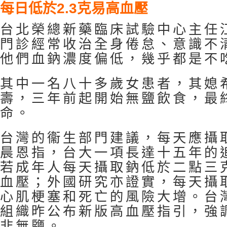
每日低於2.3克易高血壓
台北榮總新藥臨床試驗中心主任
門診經常收治全身倦怠、意識不
他們血鈉濃度偏低，幾乎都是不
其中一名八十多歲女患者，其媳
壽，三年前起開始無鹽飲食，最
命。
台灣的衞生部門建議，每天應攝
晨恩指，台大一項長達十五年的
若成年人每天攝取鈉低於二點三
血壓；外國研究亦證實，每天攝
心肌梗塞和死亡的風險大增。台
組織昨公布新版高血壓指引，強
非無鹽。