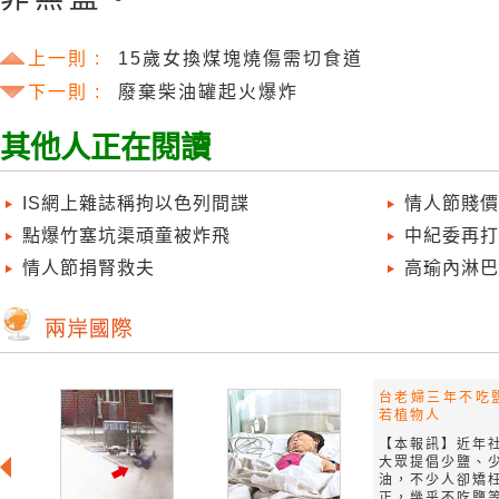
上一則 :
15歲女換煤塊燒傷需切食道
下一則 :
廢棄柴油罐起火爆炸
其他人正在閱讀
IS網上雜誌稱拘以色列間諜
情人節賤價
點爆竹塞坑渠頑童被炸飛
中紀委再打
情人節捐腎救夫
高瑜內淋巴
台老婦三年不吃
若植物人
【本報訊】近年
大眾提倡少鹽、
油，不少人卻矯
正，幾乎不吃鹽