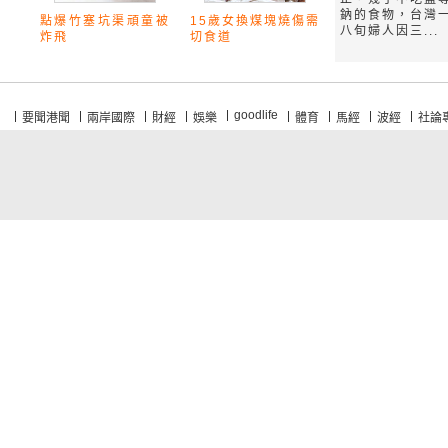
鈉的食物，台灣
點爆竹塞坑渠頑童被
15歲女換煤塊燒傷需
八旬婦人因三...
炸飛
切食道
goodlife
要聞港聞
兩岸國際
財經
娛樂
體育
馬經
波經
社論