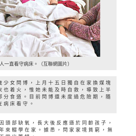
人一直看守病床。（互聯網圖片）
歲少女閆博，上月十五日獨自在家換煤塊
衣也着火，惟她未能及時自救，導致上半
部分食道。目前閆博還未度過危險期，隨
在病床看守。
因頭部缺氧，長大後反應遜於同齡孩子，
年來輟學在家。據悉，閆家家境貧窮，無