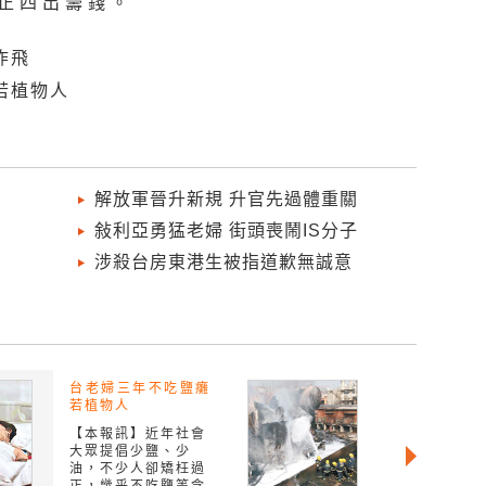
正四出籌錢。
炸飛
若植物人
解放軍晉升新規 升官先過體重關
敍利亞勇猛老婦 街頭喪鬧IS分子
涉殺台房東港生被指道歉無誠意
台老婦三年不吃鹽癱
若植物人
【本報訊】近年社會
大眾提倡少鹽、少
油，不少人卻矯枉過