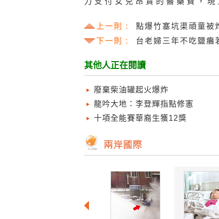
力支付女兒昂貴的醫藥費，現
上一則 :
點爆竹塞坑渠頑童被
下一則 :
台老婦三年不吃鹽癱
其他人正在閱讀
廢棄柴油罐起火爆炸
龍吟大地：李登輝指點修憲
十項全能賽華裔生獲12獎