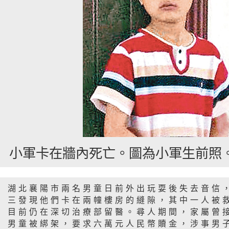
小軍卡在牆內死亡。圖為小軍生前照
湖北襄陽市兩名男童日前外出玩耍後失去音信
三發現他們卡在兩幢樓房的縫隙，其中一人被
目前仍在深切治療部留醫。尋人期間，家屬曾
男童被綁架，要求六萬元人民幣贖金，涉事男