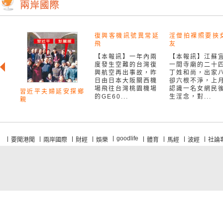
復興客機訊號異常延
淫僧拍裸照要挾
飛
友
【本報訊】一年內兩
【本報訊】江蘇
度發生空難的台灣復
一間寺廟的二十
興航空再出事故，昨
丁姓和尚，出家
日由日本大阪關西機
卻六根不淨，上
場飛往台灣桃園機場
認識一名女網民
習近平夫婦延安探鄉
的GE60...
生淫念，對...
親
goodlife
要聞港聞
兩岸國際
財經
娛樂
體育
馬經
波經
社論