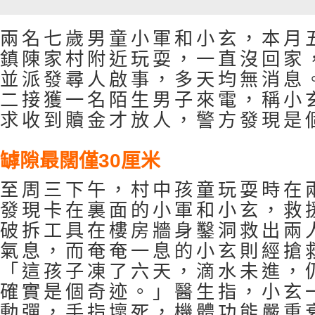
兩名七歲男童小軍和小玄，本月
鎮陳家村附近玩耍，一直沒回家
並派發尋人啟事，多天均無消息
二接獲一名陌生男子來電，稱小
求收到贖金才放人，警方發現是
罅隙最闊僅30厘米
至周三下午，村中孩童玩耍時在
發現卡在裏面的小軍和小玄，救
破拆工具在樓房牆身鑿洞救出兩
氣息，而奄奄一息的小玄則經搶
「這孩子凍了六天，滴水未進，
確實是個奇迹。」醫生指，小玄
動彈，手指壞死，機體功能嚴重