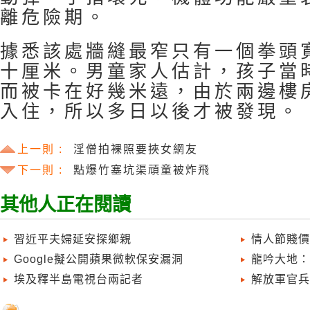
離危險期。
據悉該處牆縫最窄只有一個拳頭
十厘米。男童家人估計，孩子當
而被卡在好幾米遠，由於兩邊樓
入住，所以多日以後才被發現。
上一則 :
淫僧拍裸照要挾女網友
下一則 :
點爆竹塞坑渠頑童被炸飛
其他人正在閱讀
習近平夫婦延安探鄉親
情人節賤價
Google擬公開蘋果微軟保安漏洞
龍吟大地：
埃及釋半島電視台兩記者
解放軍官兵