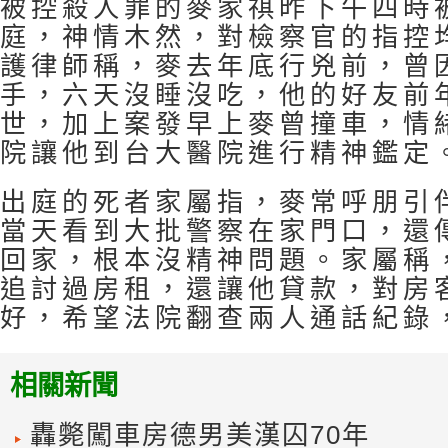
被控殺人罪的麥家祺昨下午四時
庭，神情木然，對檢察官的指控
護律師稱，麥去年底行兇前，曾
手，六天沒睡沒吃，他的好友前
世，加上案發早上麥曾撞車，情
院讓他到台大醫院進行精神鑑定
出庭的死者家屬指，麥常呼朋引
當天看到大批警察在家門口，還
回家，根本沒精神問題。家屬稱
追討過房租，還讓他貸款，對房
好，希望法院翻查兩人通話紀錄
相關新聞
轟斃闖車房德男美漢囚70年