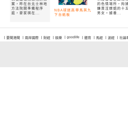
案，昨在台北士林地
的色情場所，拘
方法院開準備程序
嫌賣淫嫖娼的十
NBA球迷高舉馬英九
庭，麥家祺在...
男女。據養...
下台紙板
goodlife
要聞港聞
兩岸國際
財經
娛樂
體育
馬經
波經
社論