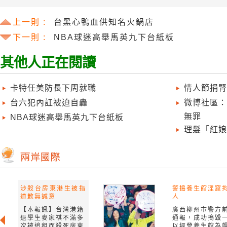
上一則 :
台黑心鴨血供知名火鍋店
下一則 :
NBA球迷高舉馬英九下台紙板
其他人正在閱讀
卡特任美防長下周就職
情人節捐腎
台六犯內訌被迫自轟
微博社區：
無罪
NBA球迷高舉馬英九下台紙板
理髮「紅娘
涉殺台房東港生被指
警搗養生館淫窟拘
道歉無誠意
人
【本報訊】台灣港籍
廣西柳州市警方
退學生麥家祺不滿多
通報，成功搗毀
次被追租而殺死房東
以經營養生館為