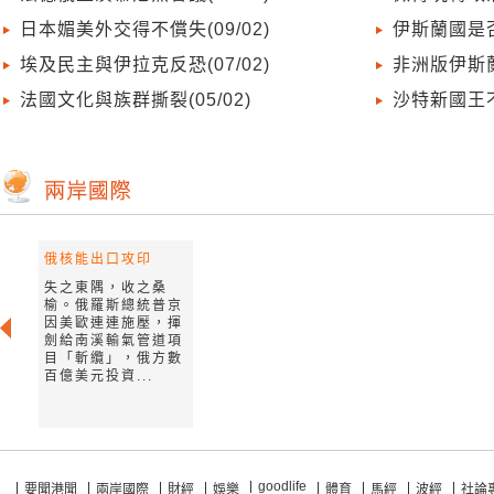
日本媚美外交得不償失(09/02)
伊斯蘭國是否
埃及民主與伊拉克反恐(07/02)
非洲版伊斯蘭
法國文化與族群撕裂(05/02)
沙特新國王不好
俄核能出口攻印
失之東隅，收之桑
榆。俄羅斯總統普京
因美歐連連施壓，揮
劍給南溪輸氣管道項
目「斬纜」，俄方數
百億美元投資...
goodlife
要聞港聞
兩岸國際
財經
娛樂
體育
馬經
波經
社論