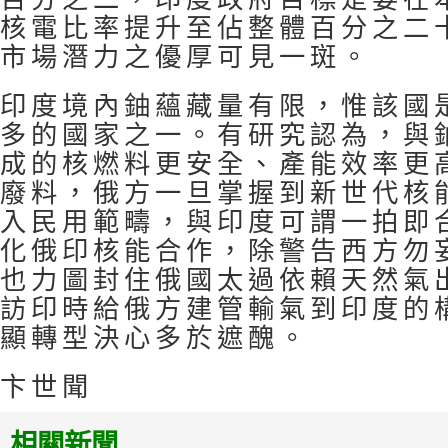
核電比率提升至佔整體百分之二
市場潛力之優厚可見一斑。
印度境內鈾蘊藏量有限，惟該國
多的國家之一。有研究認為，與
成的核燃料更安全、產能效率更
廢料，俄方一旦掌握到新世代核
入民用範疇，與印度可謂一拍即
化俄印核能合作，除警告西方勿
也力圖封住俄國太過依賴天然氣
訪印時給俄方建管輸氣到印度的
顯轉型決心多於遮醜。
卞世聞
相關新聞