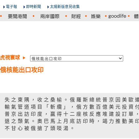
電子報
即時新聞
太陽新版意見收集
虎視寰球
俄核能出口攻印
失之東隅，收之桑榆。俄羅斯總統普京因美歐
輸氣管道項目「斬纜」，俄方數百億美元投資
普京出訪印度，贏得十二座核反應堆建設訂單
退之頹氣。奧巴馬上月底訪印時，竭力推動美
不甘心被俄搶了頭啖湯。