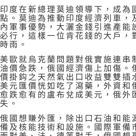
印度在新總理莫迪領導下，成為
點。莫迪為推動印度經濟列車，
內軍事優勢，大灑金錢引進產能
必行，這樣一位肯花錢的大戶，
時雨。
美歐就烏克蘭問題對俄實施連串
油價急跌，俄國經濟傷上加傷。
價掛鈎之天然氣出口收益雙雙插
美元匯價恍如吃了瀉藥，外資和
愈跌愈有的盧布兌成美元，俄外
失。
俄國想賺外匯，除出口石油和能
備及核能技術和設施。國際軍備