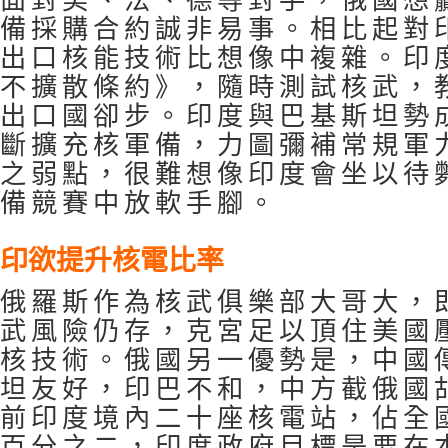
面對美、法、德等對手，俄國想
備採購合約誠非易事。相比起對
出口核能技術比想像中複雜。印
不擴散條約》，隨時測試核武，
出口國卻步。印度與巴基斯坦勢
斷擴充核軍備，力圖彌補常規軍
之弱點，很難想像印度會坐以待
備競賽中放軟手腳。
印欲提升核電比率
俄羅斯作為核武俱樂部大哥大，
武風險仍存，克宮足以頂住美國
核技術。俄國另一優勢是，中國
坦友好，印巴不和，中方截俄國
前印度境內二十座核電站，佔全
百分之二，印度政府目標是要在