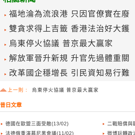
福地淪為流浪港 只因官僚實在廢
雙貪求得上吉籤 香港法治好大鑊
烏東停火協議 普京最大贏家
解放軍晉升新規 升官先過體重關
改革國企穩增長 引民資知易行難
上一則 :
烏東停火協議 普京最大贏家
昔日文章
德國在歐盟三面受敵(13/02)
二戰賠償與歐
法德俄重演慕尼黑會議(11/02)
微博玩轉政治公