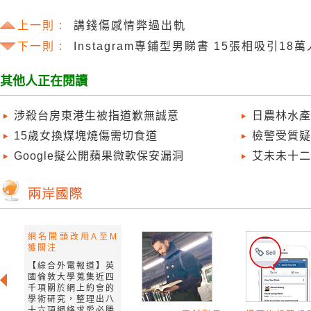
上一則 :
講錢傷感情弊過出軌
下一則 :
Instagram專鋪型男睇書 15張相吸引18
其他人正在閱讀
涉殺台房東港生被指道歉無誠意
日農林水產
15歲女換煤塊燒傷需切食道
檢警受質疑
Google擬公開蘋果微軟保安漏洞
艾未未十二
網名開頭改用A至M
獲關注
【綜合外電報道】英
國倫敦大學蒐集近四
千項關於網上約會的
學術研究，整理出八
十六項網絡求愛必勝