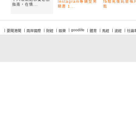
Instagram專鋪型男
fb增死後託管帳
指南，在情...
睇書 1...
能
goodlife
要聞港聞
兩岸國際
財經
娛樂
體育
馬經
波經
社論