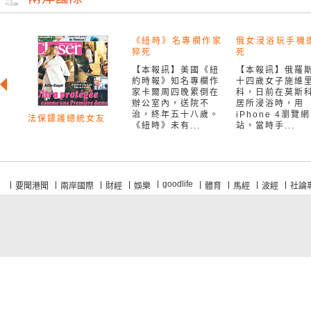
《紐時》名專欄作家
俄女浸浴玩手機
猝死
死
【本報訊】美國《紐
【本報訊】俄羅
約時報》知名專欄作
十四歲女子施維
家卡爾周四晚累倒在
科，日前在莫斯
辦公室內，送院不
居所浸浴時，用
治，終年五十八歲。
iPhone 4瀏覽網
法保鏢護總統女友
《紐時》未有...
站，當時手...
goodlife
要聞港聞
兩岸國際
財經
娛樂
體育
馬經
波經
社論