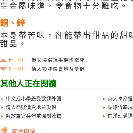
生金屬味道，令食物十分難吃。
銅、鋅
本身帶苦味，卻能帶出甜品的甜
甜品。
上一則 :
俄女浸浴玩手機遭電死
下一則 :
情人節賤價賣地益愛侶
其他人正在閱讀
中文成小學最受歡迎外語
英大亨為慳
情人節賤價賣地益愛侶
點爆竹塞坑
解放軍官兵體重強制達標
閩漢幻覺遭