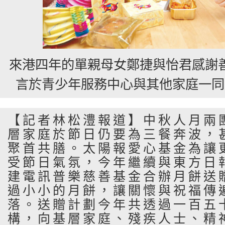
來港四年的單親母女鄭捷與怡君感謝
言於青少年服務中心與其他家庭一同
【記者林松澧報道】中秋人月兩
層家庭於節日仍要為三餐奔波，
聚首共膳。太陽報愛心基金為讓
受節日氣氛，今年繼續與東方日
建電訊普樂慈善基金合辦月餅送
過小小的月餅，讓關懷與祝福傳
落。送贈計劃今年共透過一百五
構，向基層家庭、殘疾人士、精