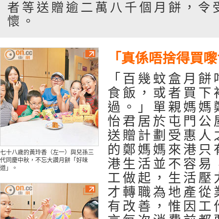
者等送贈逾二萬八千個月餅，令
懷。
「真係唔捨得買嚟
「百幾蚊盒月餅
食飯，或者買下
過。」單親媽媽
怡君居於屯門公
送贈計劃受惠人
的鄭媽媽來港只
七十八歲的黃玲香（左一）與兒孫三
港生活並不容易
代同慶中秋，不忘大讚月餅「好味
道」。
工做起，生活壓
才轉職為地產從
有改善，惟因工