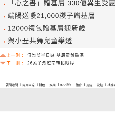
「心之書」贈基層 330優異生受
端陽送暖21,000糉子贈基層
12000禮包贈基層迎新歲
與小丑共舞兒童樂透
上一則 :
俱樂部半日遊 基層童體驗深
下一則 :
26尖子潮遊南韓拓眼界
goodlife
要聞港聞
兩岸國際
財經
娛樂
體育
馬經
波經
社論