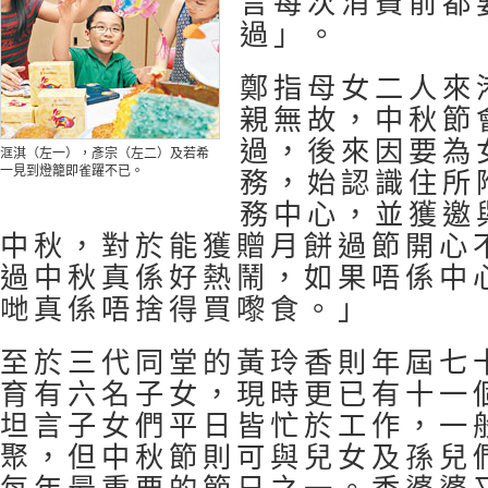
言每次消費前都
過」。
鄭指母女二人來
親無故，中秋節
過，後來因要為
洭淇（左一），彥宗（左二）及若希
一見到燈籠即雀躍不已。
務，始認識住所
務中心，並獲邀
中秋，對於能獲贈月餅過節開心
過中秋真係好熱鬧，如果唔係中
哋真係唔捨得買嚟食。」
至於三代同堂的黃玲香則年屆七
育有六名子女，現時更已有十一
坦言子女們平日皆忙於工作，一
聚，但中秋節則可與兒女及孫兒