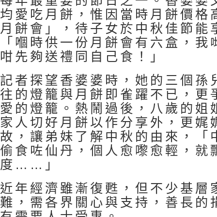
每年最重要的節日之一。香婆婆
均愛吃月餅，惟因當時月餅價格
月餅會」，待子女於中秋佳節能
「嗰時供一份月餅會有六盒，我
咁先夠送禮同自己食！」
記者探望香婆婆時，她的三個孫
往的燈籠與月餅即雀躍不已，更
愛的燈籠。熱鬧過後，八歲的姐
家人切好月餅以作分享外，更娓
故，讓弟妹了解中秋的由來，「
偷食咗仙丹，個人愈嚟愈輕，就
度……」
近年經濟雖漸復甦，但不少基層
難，需各界關心與支持，善長的
有需要人士受惠。